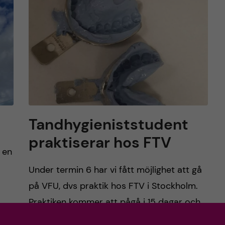
Tandhygieniststudent
praktiserar hos FTV
t en
Under termin 6 har vi fått möjlighet att gå
på VFU, dvs praktik hos FTV i Stockholm.
Praktiken kommer att pågå i 15 dagar och
sträcker sig ända till Mars. […]