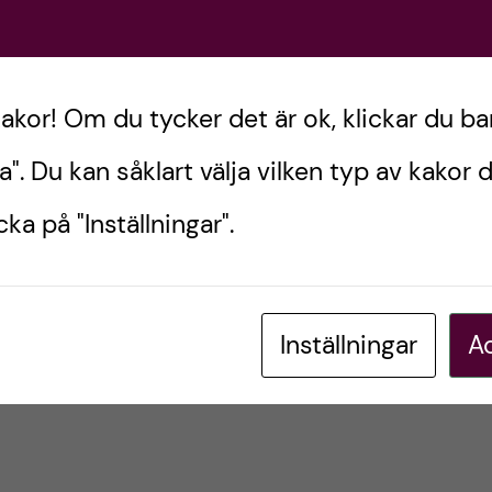
Postad av
Sara Tandhygienistprogrammet
kakor! Om du tycker det är ok, klickar du ba
PRAKTIK (VFU)
TANDHYGIENISTPROGRAMMET
a". Du kan såklart välja vilken typ av kakor d
januari 20, 2022
0
kommentarer
ka på "Inställningar".
Inställningar
Ac