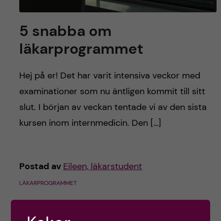
h
å
5 snabba om
läkarprogrammet
l
l
Hej på er! Det har varit intensiva veckor med
examinationer som nu äntligen kommit till sitt
e
slut. I början av veckan tentade vi av den sista
t
kursen inom internmedicin. Den […]
Postad av
Eileen, läkarstudent
LÄKARPROGRAMMET
december 19, 2024
0