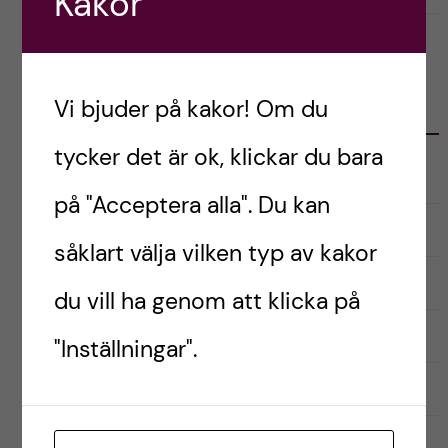
Kakor
Vi bjuder på kakor! Om du
KATEGORIER
tycker det är ok, klickar du bara
Audionomprogrammet
på "Acceptera alla". Du kan
Biomedicinska analytikerprogrammet
såklart välja vilken typ av kakor
Inför antagning
du vill ha genom att klicka på
Kandidatprogrammet i biomedicin
"Inställningar".
Läkarprogrammet
Logopedprogrammet