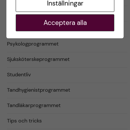
Inställningar
Optikerprogrammet
Acceptera alla
Praktik (VFU)
Psykologprogrammet
Sjuksköterskeprogrammet
Studentliv
Tandhygienistprogrammet
Tandläkarprogrammet
Tips och tricks