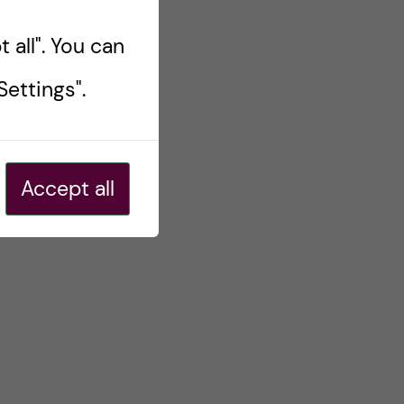
 all". You can
ettings".
Accept all