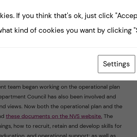
 hall and was to be shared with other family
n the corona pandemic and even though the
es. If you think that's ok, just click "Accept
g to long for more normal working methods. It
y; however, I miss to meet all colleagues in real
hat kind of cookies you want by clicking "S
le think and how they feel through the computer
er we got and with vaccines being delivered, I am
learned and all the good we can take with us
Settings
 the pandemic!
ent team began working on the operational plan
Department Council has also been involved and
nd views. Now both the operational plan and the
ind
these documents on the NVS website.
The
ings, how to recruit, retain and develop skills for
education, and operational support; as well as