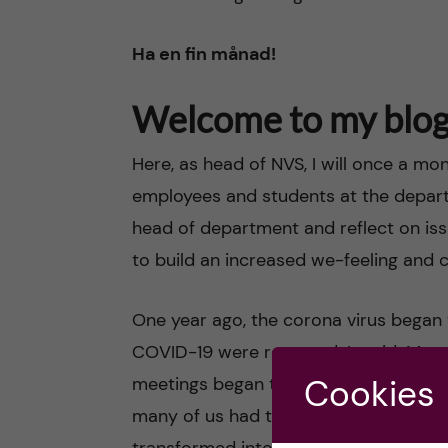
Ha en fin månad!
Welcome to my blog
Here, as head of NVS, I will once a mo
employees and students at the departme
head of department and reflect on issu
to build an increased we-feeling and c
One year ago, the corona virus began 
COVID-19 were reported. In mid-March,
meetings began to be held via Zoom a
Cookies
many of us had to change working me