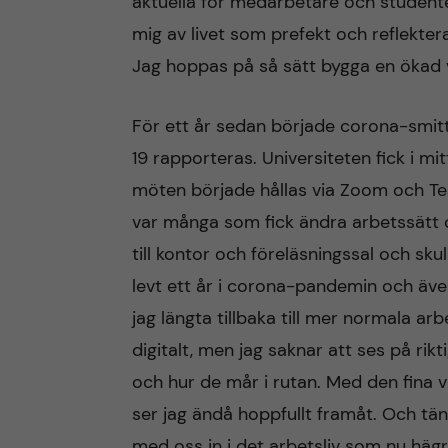
aktuella för medarbetare och studenter
mig av livet som prefekt och reflekter
n
Jag hoppas på så sätt bygga en ökad v
c
För ett år sedan började corona-smitta
o
19 rapporteras. Universiteten fick i mi
n
möten började hållas via Zoom och Te
var många som fick ändra arbetssätt o
t
till kontor och föreläsningssal och sk
e
levt ett år i corona-pandemin och äve
jag längta tillbaka till mer normala a
n
digitalt, men jag saknar att ses på rikt
t
och hur de mår i rutan. Med den fina v
ser jag ändå hoppfullt framåt. Och tänk
med oss in i det arbetsliv som nu häg