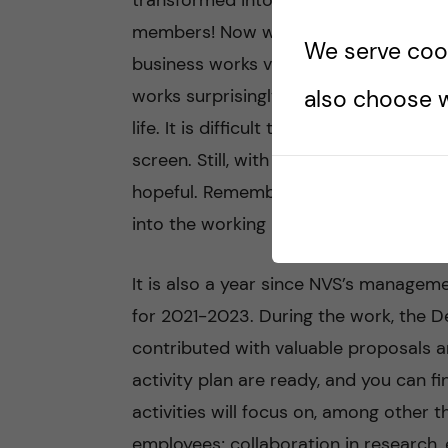
transformed into an office and lecture
members! Now we have lived a year i
We serve cooki
business works very well, I am startin
works surprisingly well to meet digitall
also choose w
life. It is difficult to read what peop
screen. Still, with the nice white wint
hopeful. Remember how much we have 
into the working life that now haunts
It is also a year since NVS’s managem
for 2021-2023. During the work, the 
contributed with valuable proposals a
activity plan are ready, and you can f
activities will focus on, among other th
employees; collaboration in research, 