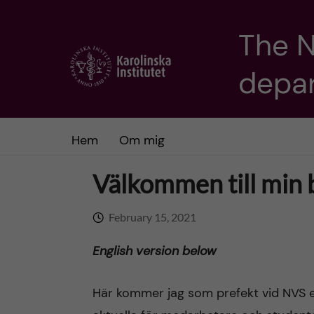
The 
J
depa
u
m
Hem
Om mig
p
t
Välkommen till min 
o
February 15, 2021
m
English version below
a
Här kommer jag som prefekt vid NVS 
i