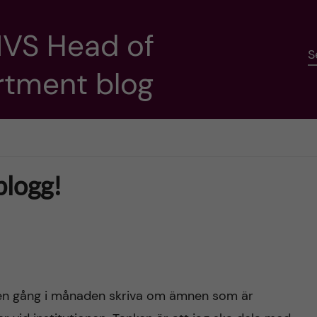
NVS Head of
S
rtment blog
blogg!
en gång i månaden skriva om ämnen som är