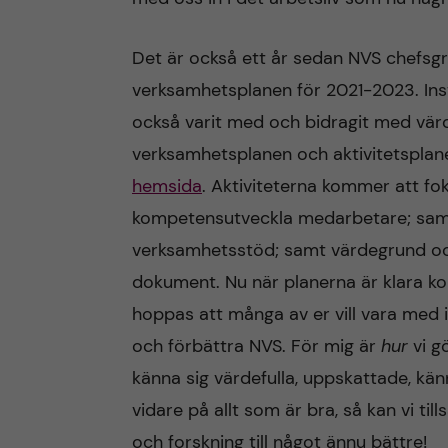
Det är också ett år sedan NVS chefs
verksamhetsplanen för 2021-2023. Ins
också varit med och bidragit med värd
verksamhetsplanen och aktivitetsplane
hemsida
. Aktiviteterna kommer att fok
kompetensutveckla medarbetare; samv
verksamhetsstöd; samt värdegrund och a
dokument. Nu när planerna är klara kom
hoppas att många av er vill vara med i 
och förbättra NVS. För mig är
hur
vi gö
känna sig värdefulla, uppskattade, kä
vidare på allt som är bra, så kan vi t
och forskning till något ännu bättre!