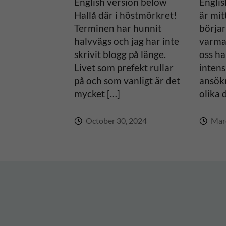
English version below
Englis
Hallå där i höstmörkret!
är mit
Terminen har hunnit
börjar
halvvägs och jag har inte
varma
skrivit blogg på länge.
oss ha
Livet som prefekt rullar
intens
på och som vanligt är det
ansök
mycket […]
olika 
October 30, 2024
Marc