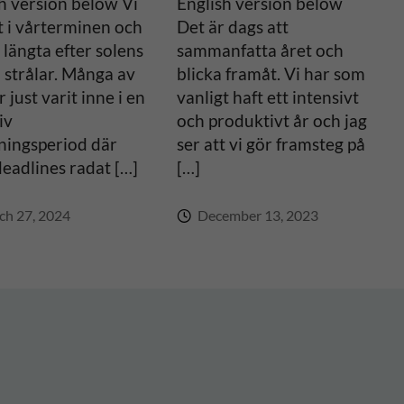
h version below Vi
English version below
t i vårterminen och
Det är dags att
 längta efter solens
sammanfatta året och
 strålar. Många av
blicka framåt. Vi har som
r just varit inne i en
vanligt haft ett intensivt
iv
och produktivt år och jag
ningsperiod där
ser att vi gör framsteg på
deadlines radat […]
[…]
h 27, 2024
December 13, 2023