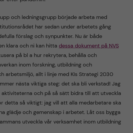
grupp och ledningsgrupp började arbeta med
titutionsrådet har sedan under arbetets gång
efulla förslag och synpunkter. Nu är både
n klara och ni kan hitta
dessa dokument på NVS
usera på bl a hur rekrytera, behålla och
erkan inom forskning, utbildning och
rbetsmiljö, allt i linje med KIs Strategi 2030
mer nästa viktiga steg: det ska bli verkstad! Jag
aktiviteterna och på så sätt bidra till att utveckla
r detta så viktigt: jag vill att alla medarbetare ska
nna glädje och gemenskap i arbetet. Låt oss bygga
illsammans utveckla vår verksamhet inom utbildning