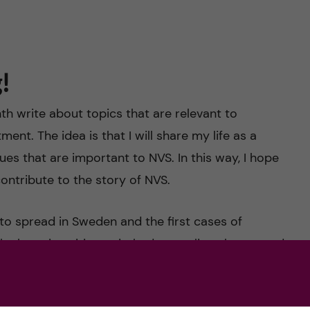
!
nth write about topics that are relevant to
nt. The idea is that I will share my life as a
es that are important to NVS. In this way, I hope
ontribute to the story of NVS.
to spread in Sweden and the first cases of
 the universities switched to on-line classes and
nd Teams. This change took place quickly and
thods and workplaces. Suddenly, the home was