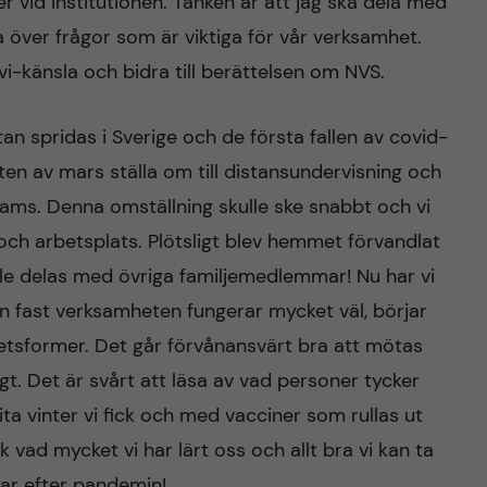
 vid institutionen. Tanken är att jag ska dela med
a över frågor som är viktiga för vår verksamhet.
i-känsla och bidra till berättelsen om NVS.
n spridas i Sverige och de första fallen av covid-
tten av mars ställa om till distansundervisning och
ams. Denna omställning skulle ske snabbt och vi
ch arbetsplats. Plötsligt blev hemmet förvandlat
ulle delas med övriga familjemedlemmar! Nu har vi
n fast verksamheten fungerar mycket väl, börjar
rbetsformer. Det går förvånansvärt bra att mötas
igt. Det är svårt att läsa av vad personer tycker
ita vinter vi fick och med vacciner som rullas ut
 vad mycket vi har lärt oss och allt bra vi kan ta
rar efter pandemin!