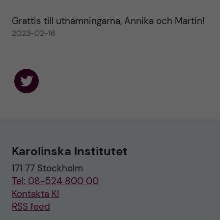
Grattis till utnämningarna, Annika och Martin!
2023-02-16
F
o
l
l
o
w
u
Karolinska Institutet
s
o
171 77 Stockholm
n
T
Tel: 08-524 800 00
w
i
Kontakta KI
t
RSS feed
t
e