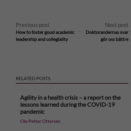
A
Previous post
Next post
How to foster good academic
Doktorandernas svar
l
leadership and collegiality
gör oss bättre
t
e
RELATED POSTS
r
n
Agility in a health crisis – a report on the
lessons learned during the COVID-19
a
pandemic
Ole Petter Ottersen
t