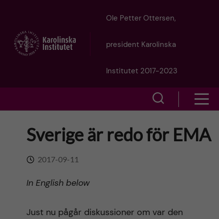
J
Ole Petter Ottersen,
u
president Karolinska
m
Institutet 2017-2023
p
S
S
t
h
h
Sverige är redo för EMA
o
o
o
w
m
2017-09-11
w
s
a
In English below
e
m
i
a
Just nu pågår diskussioner om var den
e