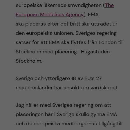
n
r
europeiska läkemedelsmyndigheten (
The
n
European Medicines Agency
), EMA,
c
c
ska placeras efter det brittiska utträdet ur
u
h
o
den europeiska unionen. Sveriges regering
f
satsar för att EMA ska flyttas från London till
n
i
Stockholm med placering i Hagastaden,
t
e
Stockholm.
l
e
Sverige och ytterligare 18 av EU:s 27
d
n
medlemsländer har ansökt om värdskapet.
t
Jag håller med Sveriges regering om att
placeringen här i Sverige skulle gynna EMA
och de europeiska medborgarnas tillgång till