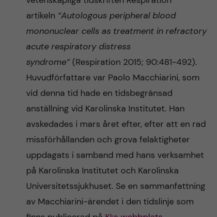
vetenskapliga tidskriften Respiration
n
r
artikeln
“Autologous peripheral blood
n
c
c
mononuclear cells as treatment in refractory
u
h
acute respiratory distress
o
syndrome”
(Respiration 2015; 90:481-492).
f
n
Huvudförfattare var Paolo Macchiarini, som
i
vid denna tid hade en tidsbegränsad
t
e
anställning vid Karolinska Institutet. Han
l
e
avskedades i mars året efter, efter att en rad
d
missförhållanden och grova felaktigheter
n
uppdagats i samband med hans verksamhet
t
på Karolinska Institutet och Karolinska
Universitetssjukhuset. Se en sammanfattning
av Macchiarini-ärendet i den tidslinje som