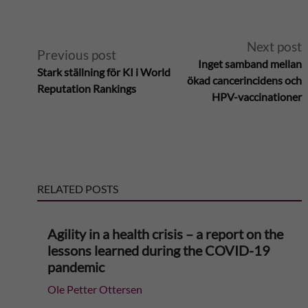
A
Next post
Previous post
Inget samband mellan
Stark ställning för KI i World
l
ökad cancerincidens och
Reputation Rankings
HPV-vaccinationer
t
e
r
RELATED POSTS
n
Agility in a health crisis – a report on the
a
lessons learned during the COVID-19
pandemic
t
Ole Petter Ottersen
i