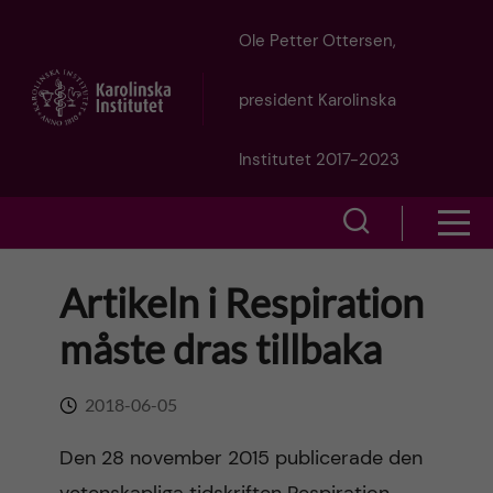
J
Ole Petter Ottersen,
u
president Karolinska
m
Institutet 2017-2023
p
S
S
t
h
h
Artikeln i Respiration
o
o
o
måste dras tillbaka
w
m
w
s
a
2018-06-05
e
m
i
Den 28 november 2015 publicerade den
a
e