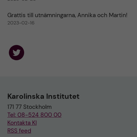
Grattis till utnämningarna, Annika och Martin!
2023-02-16
F
o
l
l
o
w
u
Karolinska Institutet
s
o
171 77 Stockholm
n
T
Tel: 08-524 800 00
w
i
Kontakta KI
t
RSS feed
t
e