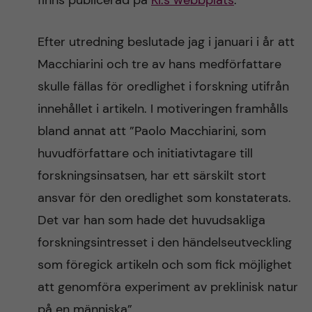
finns publicerad på
KI:s webbplats
.
Efter utredning beslutade jag i januari i år att
Macchiarini och tre av hans medförfattare
skulle fällas för oredlighet i forskning utifrån
innehållet i artikeln. I motiveringen framhålls
bland annat att ”Paolo Macchiarini, som
huvudförfattare och initiativtagare till
forskningsinsatsen, har ett särskilt stort
ansvar för den oredlighet som konstaterats.
Det var han som hade det huvudsakliga
forskningsintresset i den händelseutveckling
som föregick artikeln och som fick möjlighet
att genomföra experiment av preklinisk natur
på en människa”.