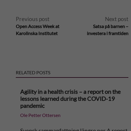
A
Previous post
Next post
Open Access Week at
Satsa på barnen –
l
Karolinska Institutet
investera i framtiden
t
e
RELATED POSTS
r
n
Agility in a health crisis – a report on the
lessons learned during the COVID-19
a
pandemic
Ole Petter Ottersen
t
i
Svensk sammanfattning längre ner A report