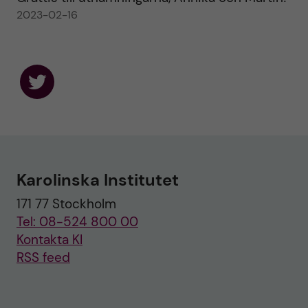
2023-02-16
F
o
l
l
o
w
u
Karolinska Institutet
s
o
171 77 Stockholm
n
T
Tel: 08-524 800 00
w
i
Kontakta KI
t
RSS feed
t
e
r