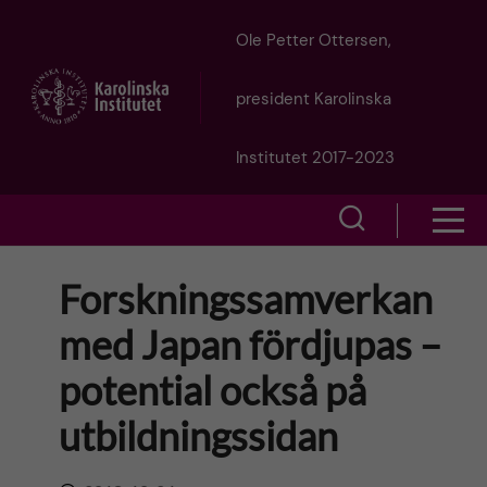
J
Ole Petter Ottersen,
u
president Karolinska
m
Institutet 2017-2023
p
S
S
t
h
h
Forskningssamverkan
o
o
o
med Japan fördjupas –
w
m
w
potential också på
s
a
e
utbildningssidan
m
i
a
e