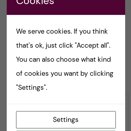
Cookies
Ole Petter
Ottersen
We serve cookies. If you think
that's ok, just click "Accept all".
l
0
Like
0
L
i
i
You can also choose what kind
k
k
e
e
of cookies you want by clicking
s
t
Leave a Comment
t
h
"Settings".
h
i
i
s
s
p
Comment
p
o
o
s
Settings
s
t
t