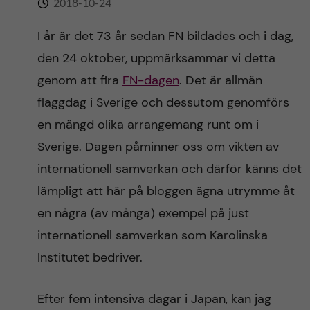
2018-10-24
n
r
n
I år är det 73 år sedan FN bildades och i dag,
c
c
den 24 oktober, uppmärksammar vi detta
u
h
o
genom att fira
FN-dagen
. Det är allmän
f
flaggdag i Sverige och dessutom genomförs
n
i
en mängd olika arrangemang runt om i
t
e
Sverige. Dagen påminner oss om vikten av
internationell samverkan och därför känns det
l
e
lämpligt att här på bloggen ägna utrymme åt
d
n
en några (av många) exempel på just
internationell samverkan som Karolinska
t
Institutet bedriver.
Efter fem intensiva dagar i Japan, kan jag