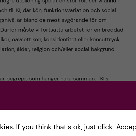
gre utbildning spelat en stor roll, ser vi ännu i
h till KI, där kön, funktionsvariation och social
ngsnivå, är bland de mest avgörande för om
r. Därför måste vi fortsätta arbetet för en breddad
llkor, oavsett kön, könsidentitet eller könsuttryck,
iation, ålder, religion och/eller social bakgrund.
 är begrepp som hänger nära samman. I KI:s
 till hälsa och vi utgår också från de viktiga
da 2030
. I det sammanhanget är det både viktigt
t med jämställdhetsintegrering, lika villkor och
om är synonymt med kvalitet och vi behöver därför
es. If you think that's ok, just click "Accept
 och från en global talangpool. Läs mer om vad KI