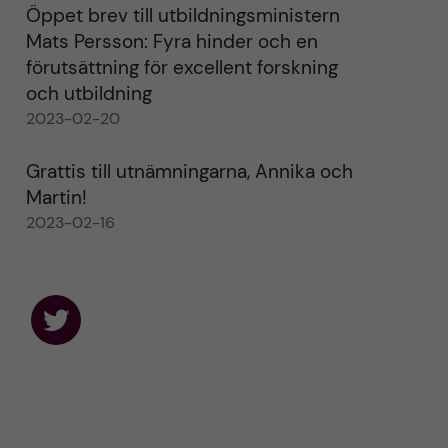
Öppet brev till utbildningsministern
Mats Persson: Fyra hinder och en
förutsättning för excellent forskning
och utbildning
2023-02-20
Grattis till utnämningarna, Annika och
Martin!
2023-02-16
F
o
l
l
o
w
u