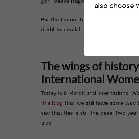
gör i dessa frågor på
vår webbplats
.
also choose w
Ps.
The Lancet tar i en intressant och
drabbas särskilt av den pågående pand
The wings of history
International Wome
Today is 8 March and International W
this blog
that we still have some way t
say that this is still the case. Two yea
true: