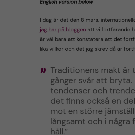
English version below
n
I dag är det den 8 mars, internatione
c
jag här på bloggen
att vi fortfarande h
är väl bara att konstatera att det fortf
o
lika villkor och det jag skrev då är fort
n
Traditionens makt är 
t
gånger svår att bryta.
e
tendenser och trende
det finns också en de
n
mot en större jämstäl
t
långsamt och i några f
håll.”