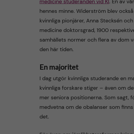
medicine studeranden vid KI
. En av v
hennes minne. Widerström blev också S
kvinnliga pionjärer, Anna Stecksén och
medicine doktorsgrad, 1900 respektive
samhällets normer och flera av dom va
den här tiden.
En majoritet
I dag utgör kvinnliga studerande en ma
kvinnliga forskare stiger – även om det
mer seniora positionerna. Som sagt, fö
medvetna om de obalanser som finns k
det.