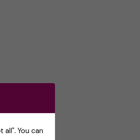
s
o
n
T
w
i
t
t
e
r
 all". You can