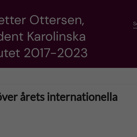
etter Ottersen,
S
dent Karolinska
tutet 2017-2023
över årets internationella