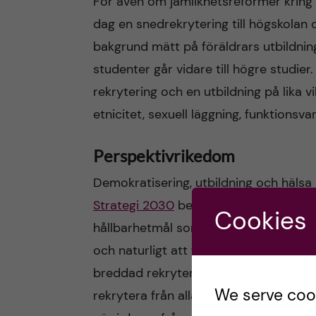
För även om jämlikhetsreformer kring hö
dag en snedrekrytering till högskolan oc
bakgrund mätt på föräldrars utbildni
studenter går vidare till högre studie
rekrytering och en utbildning på lika vi
etnicitet, sexuell läggning, funktionsvar
Perspektivrikedom
Demokratisering, utbildning och hälsa
Strategi 2030
betonar vi just allas rätt
Cookies
hållbarhetmål som anges i
FN:s Agen
och naturligt att fortsätta arbeta aktiv
breddad rekrytering. Perspektivriked
We serve cooki
rekrytera från alla delar av samhället