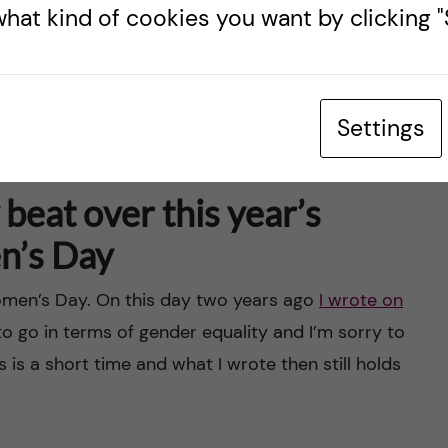
hat kind of cookies you want by clicking "S
 angelägen
redaktionell artikel
upp hur kvinnor
emin. Värd att läsa!
Settings
 beat over this year’s
n’s Day
omen’s Day. On this day two years ago
I wrote on
o go in terms of gender equality and I’m sorry to
rs is a short time and what I wrote then still holds