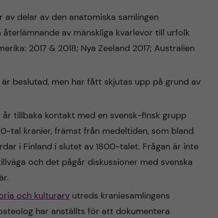
r av delar av den anatomiska samlingen
återlämnande av mänskliga kvarlevor till urfolk
erika: 2017 & 2018; Nya Zeeland 2017; Australien
SA är beslutad, men har fått skjutas upp på grund av
 år tillbaka kontakt med en svensk-finsk grupp
 50-tal kranier, främst från medeltiden, som bland
r i Finland i slutet av 1800-talet. Frågan är inte
 tillväga och det pågår diskussioner med svenska
är.
oria och kulturarv
utreds kraniesamlingens
n osteolog har anställts för att dokumentera