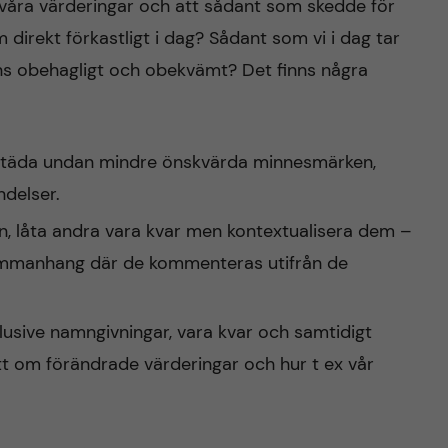
r våra värderingar och att sådant som skedde för
m direkt förkastligt i dag? Sådant som vi i dag tar
s obehagligt och obekvämt? Det finns några
h städa undan mindre önskvärda minnesmärken,
ndelser.
n, låta andra vara kvar men kontextualisera dem –
 sammanhang där de kommenteras utifrån de
klusive namngivningar, vara kvar och samtidigt
tt om förändrade värderingar och hur t ex vår