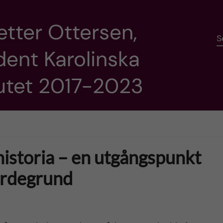
etter Ottersen,
S
dent Karolinska
tutet 2017-2023
 historia – en utgångspunkt
ärdegrund