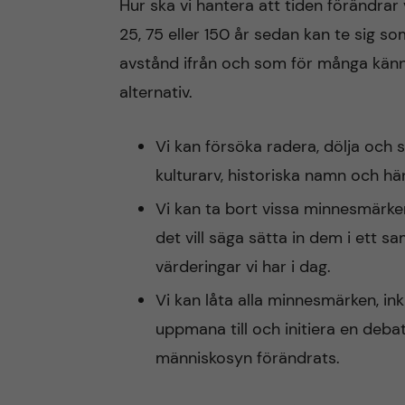
Hur ska vi hantera att tiden förändra
25, 75 eller 150 år sedan kan te sig so
n
avstånd ifrån och som för många känn
c
alternativ.
o
Vi kan försöka radera, dölja oc
n
kulturarv, historiska namn och hä
Vi kan ta bort vissa minnesmärke
t
det vill säga sätta in dem i ett
e
värderingar vi har i dag.
n
Vi kan låta alla minnesmärken, in
uppmana till och initiera en deba
t
människosyn förändrats.