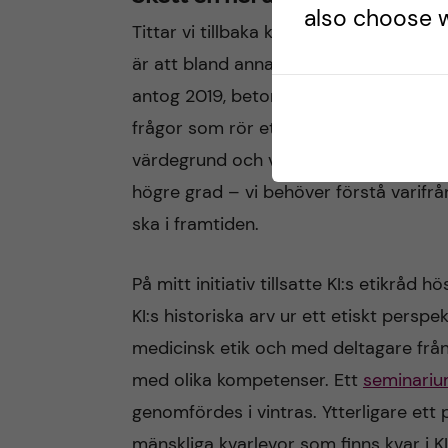
also choose w
Tittar vi tillbaka kan vi konstatera at
är att bland annat
Strategi 2030
varit 
antog 2019, betonas KI:s roll och ansva
frågor som rör etik och historia lyfts 
värdegrund och vision. I strategin beto
högre grad – vi behöver förstå varifrå
ska i framtiden.
På mitt initiativ tillsatte KI:s etikråd
KI:s historiska arv ur ett etiskt persp
medicinsk etik och med deltagare frå
med olika kompetenser. Ett
seminarium
genomfördes i vintras. Ytterligare ett
mänskliga kvarlevor som finns kvar i 