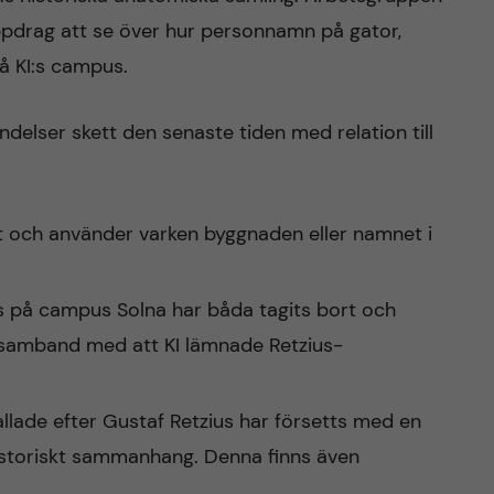
uppdrag att se över hur personnamn på gator,
å KI:s campus.
ndelser skett den senaste tiden med relation till
et och använder varken byggnaden eller namnet i
s på campus Solna har båda tagits bort och
 samband med att KI lämnade Retzius-
llade efter Gustaf Retzius har försetts med en
historiskt sammanhang. Denna finns även