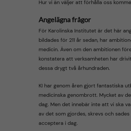
Hur vi än väljer att förhålla oss kommer
Angelägna frågor
För Karolinska Institutet är det här an
bildades för 211 år sedan, har ambitio
medicin. Även om den ambitionen fören
konstatera att verksamheten har drivi
dessa drygt två århundraden.
KI har genom åren gjort fantastiska ut
medicinska genombrott. Mycket av detta
dag. Men det innebär inte att vi ska va
av det som gjordes, skrevs och sades vi
acceptera i dag.