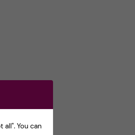
s
o
n
T
w
i
t
t
e
r
 all". You can