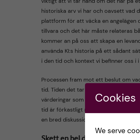
viktigt att vi tar hand om det här på 
historiska arv vi har och oavsett vad d
plattform för att väcka en angelägen 
tillvara och det här måste relateras båd
kommer an på oss att skapa en levand
använda KI:s historia på ett sådant sä
i den tid och kontext vi befinner oss i i
Processen fram mot ett beslut om v
tid. Tiden det tar ger oss ett värdeful
Cookies
värderingar som ska genomsyra vår v
tid är förkastligt men ger oss samtidig
en bred diskussion om vår värdegrund
We serve cooki
Skett en hel del