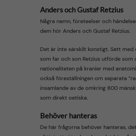
Anders och Gustaf Retzius
Några namn, företeelser och händelser
dem hör Anders och Gustaf Retzius.
Det är inte särskilt konstigt. Sett me
som far och son Retzius utförde som o
nationaliteten på kranier med anato
också föreställningen om separata ”r
insamlande av de omkring 800 mänsklig
som direkt oetiska.
Behöver hanteras
De här frågorna behöver hanteras, det