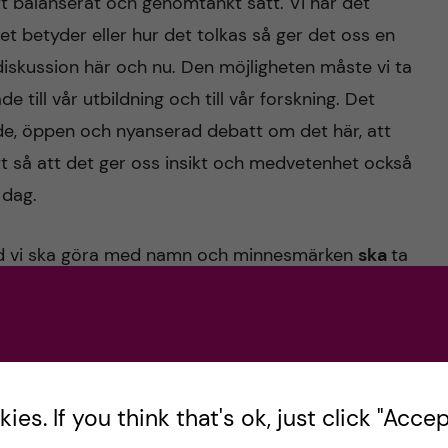
ett balanserat och genomtänkt sätt. Vi har det
et betyder eller hur det tolkas så ger det oss en
diskussion här och nu. Den möjligheten måste vi ta
e till vår utbildning och till vår forskning. Det
e, öppen och nyanserad debatt om det här, att
tt så att det ger oss insikt och medvetenhet också
 dag.
ad vi ska göra med namn och minnesmärken
ska
ta
lt utrymme för debatt och reflektion om vilka
erksamhet. Mycket av det som hände på Retziuz
t en möjlighet att följa upp KI:s
Strategi 2030
med
.
es. If you think that's ok, just click "Accept