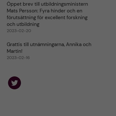
Öppet brev till utbildningsministern
Mats Persson: Fyra hinder och en
förutsättning för excellent forskning
och utbildning
2023-02-20
Grattis till utnämningarna, Annika och
Martin!
2023-02-16
F
o
l
l
o
w
u