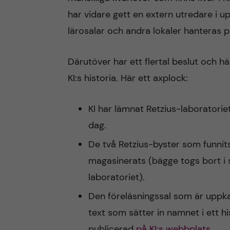
har vidare gett en extern utredare i 
lärosalar och andra lokaler hanteras p
Därutöver har ett flertal beslut och hä
KI:s historia. Här ett axplock:
KI har lämnat Retzius-laboratori
dag.
De två Retzius-byster som funnit
magasinerats (bägge togs bort i
laboratoriet).
Den föreläsningssal som är uppka
text som sätter in namnet i ett 
publicerad
på KI:s webbplats
.