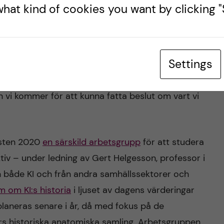
hat kind of cookies you want by clicking "S
t det skett en hel del på senare tid. Min bedömning
katalysatorn i detta arbete. I strategin, som vi
r när det gäller alla människors lika värde och
Settings
fram. Det här är även själva utgångspunkten i KI:s
nar vi också att vår historia behöver belysas i
n vi kommer för att kunna fatta beslut om vart vi
 hösten 2020
en särskild arbetsgrupp
för att studera
ektiv – under ledning av Gert Helgesson, professor i
n både KI och från andra samhällssektorer och
 om KI:s historia
i ljuset av dagens värderingar
 planeras senare i år, då med fokus på de
KI:s historiska anatomiska samling. Arbetsgruppen