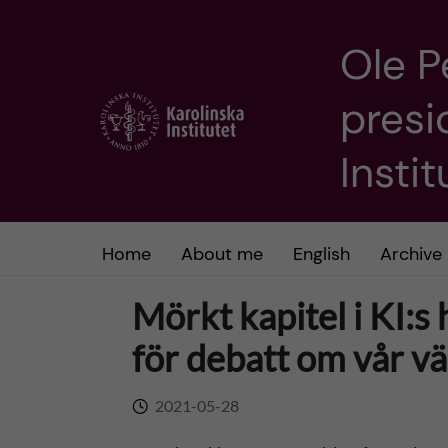
Ole P
J
presi
u
m
Insti
p
t
Home
About me
English
Archive
o
Mörkt kapitel i KI:s
m
för debatt om vår v
a
2021-05-28
i