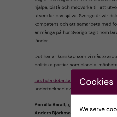
hjälpa, bistå och medverka till att utv
utvecklar oss själva. Sverige är världs
kompetens och att samarbeta med for
är många på hur Sverige tagit hem lä
länder.
Det här är kunskap som vi måste arbe
politiska partier som bland allmänhete
Cookies
Läs hela debattartikeln i Svenska Dag
undertecknad av:
Pernilla Baralt
, generalsekreterare UN
We serve cooki
Anders Björkman,
Professor i infektio