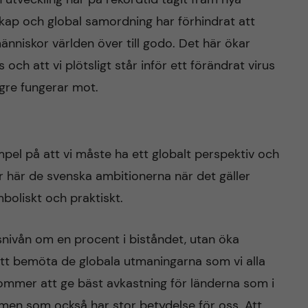
rskap och global samordning har förhindrat att
niskor världen över till godo. Det här ökar
s och att vi plötsligt står inför ett förändrat virus
gre fungerar mot.
mpel på att vi måste ha ett globalt perspektiv och
 är här de svenska ambitionerna när det gäller
mboliskt och praktiskt.
snivån om en procent i biståndet, utan öka
att bemöta de globala utmaningarna som vi alla
kommer att ge bäst avkastning för länderna som i
men som också har stor betydelse för oss. Att