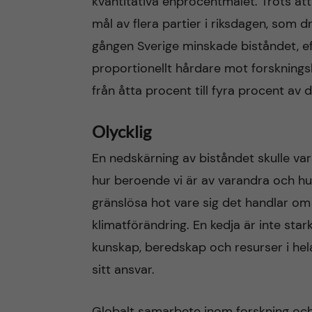
kvantitativa enprocentmålet. Trots at
mål av flera partier i riksdagen, som d
gången Sverige minskade biståndet, ef
proportionellt hårdare mot forskningsb
från åtta procent till fyra procent av 
Olycklig
En nedskärning av biståndet skulle var
hur beroende vi är av varandra och hur
gränslösa hot vare sig det handlar om s
klimatförändring. En kedja är inte star
kunskap, beredskap och resurser i hel
sitt ansvar.
Globalt samarbete inom forskning och 