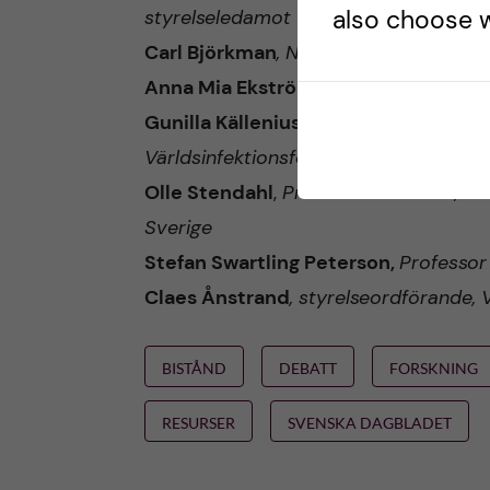
also choose w
styrelseledamot Världsinfektionsfond
Carl Björkman
, Nordenchef förBill & 
Anna Mia Ekström,
Professor i global 
Gunilla Källenius
,
Professor i klinisk 
Världsinfektionsfonden
Olle Stendahl
,
Professor emeritus, Li
Sverige
Stefan Swartling Peterson,
Professor 
Claes Ånstrand
, styrelseordförande, 
BISTÅND
DEBATT
FORSKNING
RESURSER
SVENSKA DAGBLADET