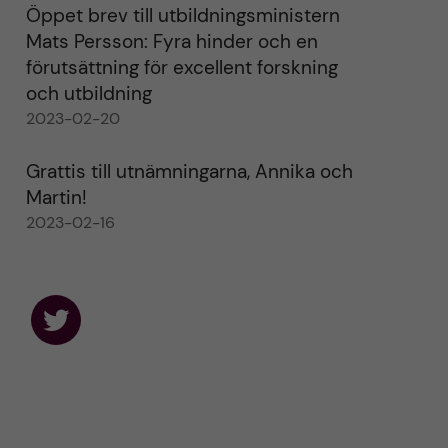
Öppet brev till utbildningsministern
Mats Persson: Fyra hinder och en
förutsättning för excellent forskning
och utbildning
2023-02-20
Grattis till utnämningarna, Annika och
Martin!
2023-02-16
F
o
l
l
o
w
u