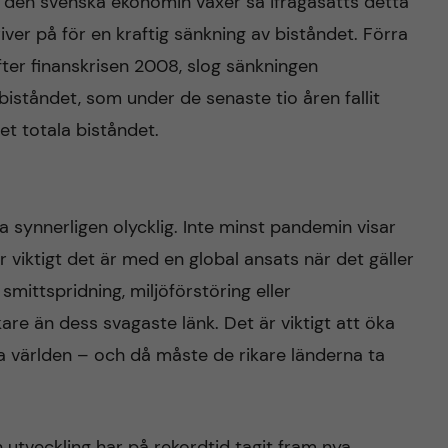
t den svenska ekonomin växer så ifrågasätts detta
river på för en kraftig sänkning av biståndet. Förra
ter finanskrisen 2008, slog sänkningen
iståndet, som under de senaste tio åren fallit
det totala biståndet.
a synnerligen olycklig. Inte minst pandemin visar
 viktigt det är med en global ansats när det gäller
mittspridning, miljöförstöring eller
kare än dess svagaste länk. Det är viktigt att öka
a världen – och då måste de rikare länderna ta
utveckling har på rekordtid tagit fram nya