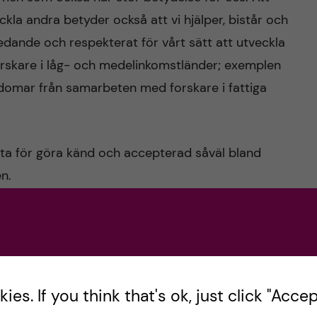
eckla andra betyder också att vi hjälper, bistår och
ledande och respekterat för vårt sätt att utveckla
skare i låg- och medelinkomstländer; exemplen
rdomar från samarbeten med forskare i fattiga
ta för göra känd och accepterad såväl bland
n.
bladet
. Förutom av mig så är artikeln
ICEF Sverige
es. If you think that's ok, just click "Accept
nssjukdomar, Karolinska Institutet,