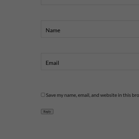
t
Name
Email
Save my name, email, and website in this br
Reply
A