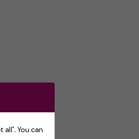
s
o
n
T
w
i
t
t
e
r
 all". You can