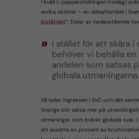
I kväll (i papperstidningen fredag) pu
andra aktörer – en debattartikel i Sve
n
biståndet
“. Delar av nedanstående text
c
I stället för att skära
o
behöver vi behålla en
n
andelen som satsas på
t
globala utmaningarna.
e
Så lyder ingressen i SvD och det sam
n
Sverige bör satsa mer på utvecklingsfo
t
utmaningar, som kräver globala svar. I
att avsätta en procent av bruttonation