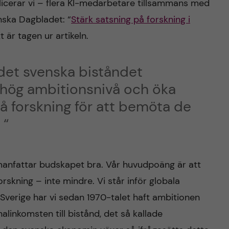
blicerar vi – flera KI-medarbetare tillsammans med
nska Dagbladet: “
Stärk satsning på forskning i
 är tagen ur artikeln.
 i det svenska biståndet
 hög ambitionsnivå och öka
 forskning för att bemöta de
 “
manfattar budskapet bra. Vår huvudpoäng är att
rskning – inte mindre. Vi står inför globala
 Sverige har vi sedan 1970-talet haft ambitionen
alinkomsten till bistånd, det så kallade