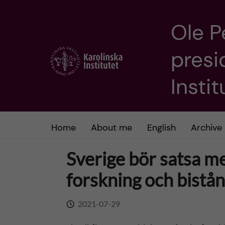
Ole P
J
presi
u
m
Insti
p
t
Home
About me
English
Archive
o
Sverige bör satsa me
m
forskning och bistå
a
2021-07-29
i