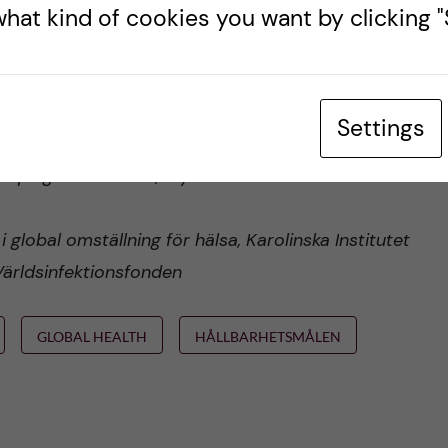
hat kind of cookies you want by clicking "S
en
Melinda Gates Foundation
infektionsepidemiologi, Karolinska Institutet
mikrobiologi, Karolinska Institutet, styrelsemedlem
Settings
nköpings universitet, styrelsemedlem Forska
i global omställning för hälsa, Karolinska Institutet
Världsinfektionsfonden
GLOBAL HEALTH
HÅLLBARHETSMÅLEN