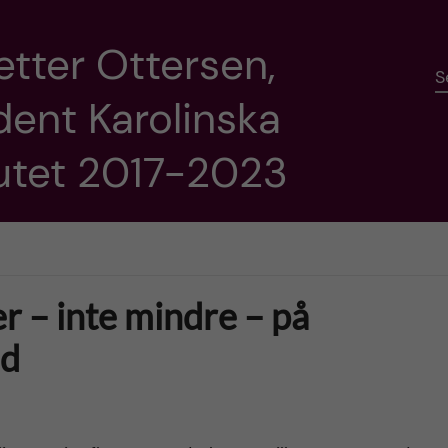
etter Ottersen,
S
dent Karolinska
tutet 2017-2023
r – inte mindre – på
nd