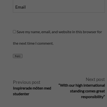
Email
Save my name, email, and website in this browser for
the next time I comment.
Reply
A
Next post
Previous post
“With our high international
Inspirerade möten med
l
standing comes great
studenter
responsibility”
t