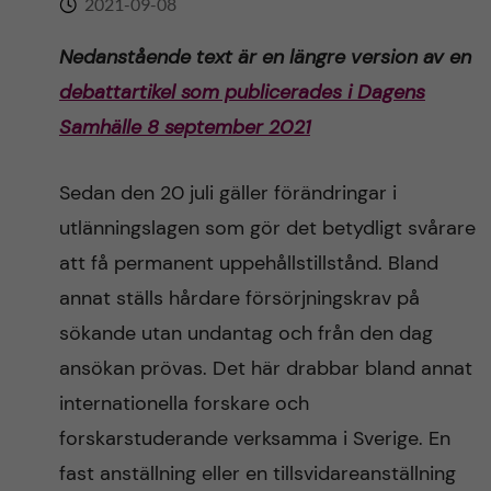
2021-09-08
n
r
n
Nedanstående text är en längre version av en
c
c
debattartikel som publicerades i Dagens
u
h
o
Samhälle 8 september 2021
f
n
i
Sedan den 20 juli gäller förändringar i
t
e
utlänningslagen som gör det betydligt svårare
att få permanent uppehållstillstånd. Bland
l
e
annat ställs hårdare försörjningskrav på
d
n
sökande utan undantag och från den dag
ansökan prövas. Det här drabbar bland annat
t
internationella forskare och
forskarstuderande verksamma i Sverige. En
fast anställning eller en tillsvidareanställning