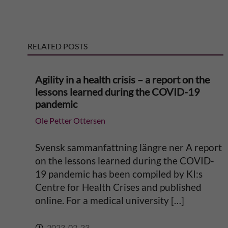
e
r
RELATED POSTS
n
Agility in a health crisis – a report on the
a
lessons learned during the COVID-19
pandemic
t
Ole Petter Ottersen
i
Svensk sammanfattning längre ner A report
v
on the lessons learned during the COVID-
19 pandemic has been compiled by KI:s
e
Centre for Health Crises and published
online. For a medical university […]
:
2023-02-23