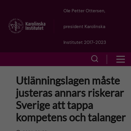
J
Ole Petter Ottersen,
u
president Karolinska
m
Institutet 2017-2023
p
S
S
t
h
h
Utlänningslagen måste
o
o
o
justeras annars riskerar
w
m
w
Sverige att tappa
s
a
e
kompetens och talanger
m
i
a
e