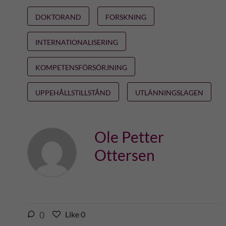
DOKTORAND
FORSKNING
INTERNATIONALISERING
KOMPETENSFÖRSÖRJNING
UPPEHÅLLSTILLSTÅND
UTLÄNNINGSLAGEN
Ole Petter
Ottersen
l
0
Like
0
L
i