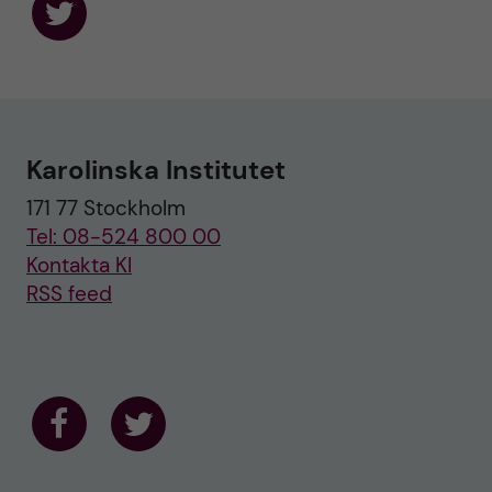
F
o
l
l
o
w
u
Karolinska Institutet
s
o
171 77 Stockholm
n
T
Tel: 08-524 800 00
w
i
Kontakta KI
t
RSS feed
t
e
r
F
F
o
o