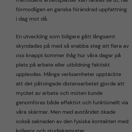
framtidens arbetsplatser kan tänkas se ut, har
n
r
förmodligen en ganska förändrad uppfattning
n
c
c
i dag mot då.
u
h
o
En utveckling som tidigare gått långsamt
f
skyndades på med så snabba steg att flera av
n
i
oss knappt kommer ihåg hur våra dagar på
t
e
plats på arbete eller utbildning faktiskt
l
upplevdes. Många verksamheter upptäckte
e
d
att det påtvingade distansarbetet gjorde att
n
mycket av arbete och möten kunde
genomföras både effektivt och funktionellt via
t
våra skärmar. Men med avståndet ökade
också saknaden av den fysiska kontakten med
kollegor och studiekamrater.