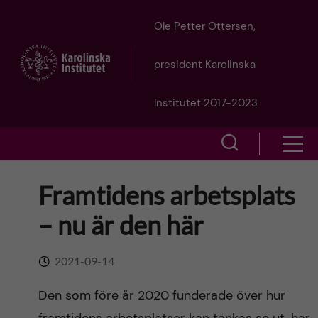
J
Ole Petter Ottersen,
u
president Karolinska
m
Institutet 2017-2023
p
S
S
t
h
h
Framtidens arbetsplats
o
o
o
– nu är den här
w
m
w
s
a
2021-09-14
e
m
i
Den som före år 2020 funderade över hur
a
e