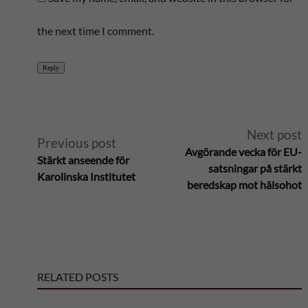
the next time I comment.
Reply
A
Next post
Previous post
Avgörande vecka för EU-
Stärkt anseende för
l
satsningar på stärkt
Karolinska Institutet
beredskap mot hälsohot
t
e
r
RELATED POSTS
n