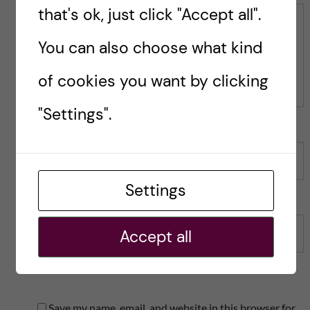
i
s
that's ok, just click "Accept all".
s
p
Comment
p
o
You can also choose what kind
o
s
s
t
of cookies you want by clicking
t
"Settings".
Name
Settings
Accept all
Email
Save my name, email, and website in this browser for