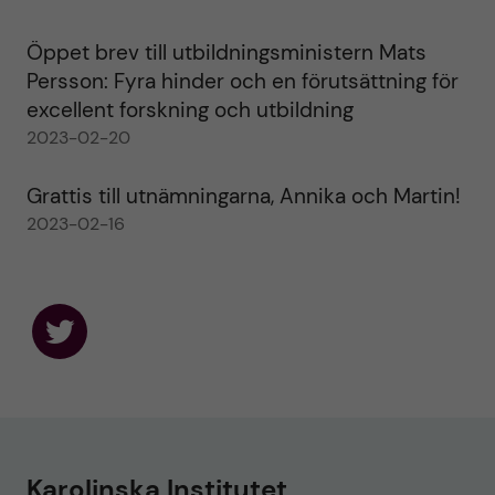
Öppet brev till utbildningsministern Mats
Persson: Fyra hinder och en förutsättning för
excellent forskning och utbildning
2023-02-20
Grattis till utnämningarna, Annika och Martin!
2023-02-16
F
o
l
l
o
w
u
Karolinska Institutet
s