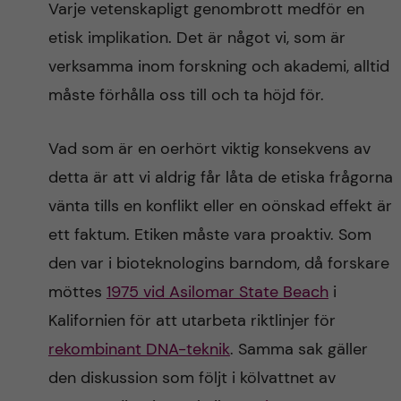
Varje vetenskapligt genombrott medför en
n
r
etisk implikation. Det är något vi, som är
n
c
c
verksamma inom forskning och akademi, alltid
u
h
måste förhålla oss till och ta höjd för.
o
f
n
Vad som är en oerhört viktig konsekvens av
i
detta är att vi aldrig får låta de etiska frågorna
t
e
vänta tills en konflikt eller en oönskad effekt är
l
e
ett faktum. Etiken måste vara proaktiv. Som
d
den var i bioteknologins barndom, då forskare
n
möttes
1975 vid Asilomar State Beach
i
t
Kalifornien för att utarbeta riktlinjer för
rekombinant DNA-teknik
. Samma sak gäller
den diskussion som följt i kölvattnet av