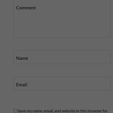
i
s
s
p
Comment
p
o
o
s
s
t
t
Name
Email
Save my name, email, and website in this browser for