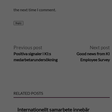
the next time I comment.
Reply
A
Previous post
Next post
Positiva signaler i KI:s
Good news from KI
l
medarbetarundersökning
Employee Survey
t
e
RELATED POSTS
r
n
Internationellt samarbete innebär