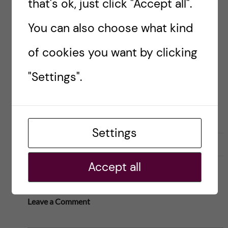
that's ok, just click "Accept all".
KI SYD
STRATEGI 2030
You can also choose what kind
of cookies you want by clicking
Ole Petter
"Settings".
Ottersen
Settings
l
0
Like
0
L
i
i
Accept all
k
k
e
e
s
t
Leave a Comment
t
h
h
i