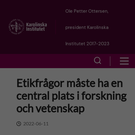
J
Ole Petter Ottersen,
u
president Karolinska
m
Institutet 2017-2023
p
S
S
t
h
h
Etikfrågor måste ha en
o
o
o
central plats i forskning
w
m
w
och vetenskap
s
a
e
m
2022-06-11
i
a
e