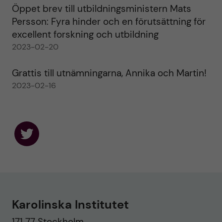
Öppet brev till utbildningsministern Mats
Persson: Fyra hinder och en förutsättning för
excellent forskning och utbildning
2023-02-20
Grattis till utnämningarna, Annika och Martin!
2023-02-16
F
o
l
l
o
w
u
Karolinska Institutet
s
o
171 77 Stockholm
n