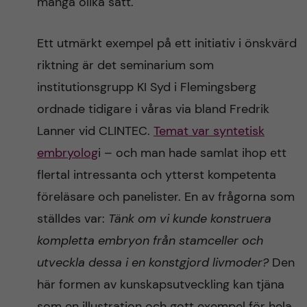
många olika sätt.
Ett utmärkt exempel på ett initiativ i önskvärd
riktning är det seminarium som
institutionsgrupp KI Syd i Flemingsberg
ordnade tidigare i våras via bland Fredrik
Lanner vid CLINTEC.
Temat var syntetisk
embryolog
i – och man hade samlat ihop ett
flertal intressanta och ytterst kompetenta
föreläsare och panelister. En av frågorna som
ställdes var:
Tänk om vi kunde konstruera
kompletta embryon från stamceller och
utveckla dessa i en konstgjord livmoder?
Den
här formen av kunskapsutveckling kan tjäna
som en illustration och gott exempel för hela