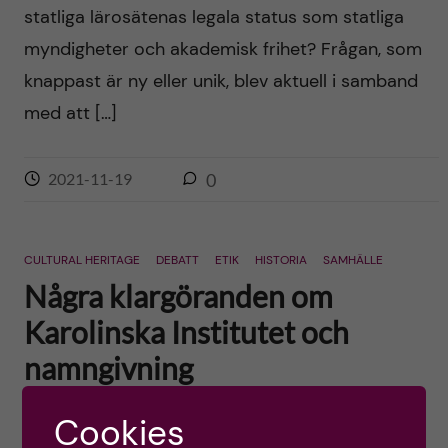
statliga lärosätenas legala status som statliga
myndigheter och akademisk frihet? Frågan, som
knappast är ny eller unik, blev aktuell i samband
med att […]
2021-11-19
0
CULTURAL HERITAGE
DEBATT
ETIK
HISTORIA
SAMHÄLLE
Några klargöranden om
Karolinska Institutet och
namngivning
Posted by
Ole Petter Ottersen
Cookies