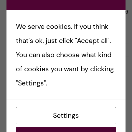
De senaste veckorna har det varit rätt mycket
debatt kring frågor som rör namngivning av bland
annat lärosalar, byggnader och vägar på KI:s
We serve cookies. If you think
campus. Ni som läser min blogg känner […]
that's ok, just click "Accept all".
2021-10-22
0
You can also choose what kind
of cookies you want by clicking
INTERNATIONAL
ORGANISATION
SAMHÄLLE
STRATEGY
"Settings".
Internationell rådgivande
grupp ska stärka KI:s
omvärldskunskap och globala
insatser
Settings
Posted by
Ole Petter Ottersen