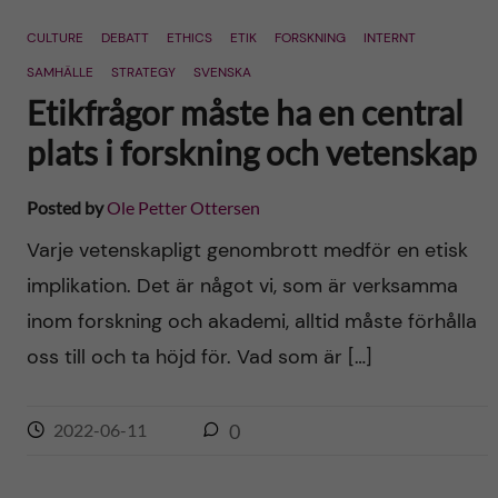
n
r
CULTURE
DEBATT
ETHICS
ETIK
FORSKNING
INTERNT
n
c
c
SAMHÄLLE
STRATEGY
SVENSKA
u
h
Etikfrågor måste ha en central
o
f
plats i forskning och vetenskap
n
i
Posted by
Ole Petter Ottersen
t
e
Varje vetenskapligt genombrott medför en etisk
l
e
implikation. Det är något vi, som är verksamma
d
inom forskning och akademi, alltid måste förhålla
n
oss till och ta höjd för. Vad som är […]
t
2022-06-11
0