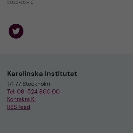
2023-02-16
F
o
l
l
o
w
u
Karolinska Institutet
s
o
171 77 Stockholm
n
T
Tel: 08-524 800 00
w
i
Kontakta KI
t
RSS feed
t
e
r