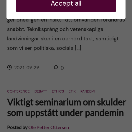
Accept all
English version below Att följa nyhetsströmmen
ger onekligen en insikt i att omvärlden förändras
snabbt. Tekniksprång och vetenskapliga
landvinningar sker i en oerhörd takt, samtidigt
som vi ser politiska, sociala […]
2021-09-29
0
CONFERENCE
DEBATT
ETHICS
ETIK
PANDEMI
Viktigt seminarium om skulder
som uppstått under pandemin
Posted by
Ole Petter Ottersen