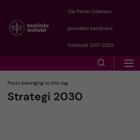
J
Ole Petter Ottersen,
u
president Karolinska
m
Institutet 2017-2023
p
S
S
t
h
h
Posts belonging to this tag
o
o
Strategi 2030
o
w
m
w
s
a
e
m
i
a
e