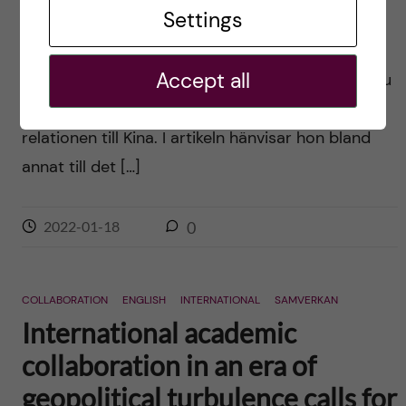
Settings
Posted by
Ole Petter Ottersen
English version below Den 27 december
Accept all
publicerade Svenska Dagbladet en längre intervju
med utrikesminister Ann Linde om den svenska
relationen till Kina. I artikeln hänvisar hon bland
annat till det […]
2022-01-18
0
COLLABORATION
ENGLISH
INTERNATIONAL
SAMVERKAN
International academic
collaboration in an era of
geopolitical turbulence calls for