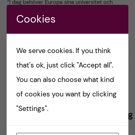
”I dag behöver Europa sina universitet och
högskolor mer än någonsin tidigare. Vi står inför
Cookies
oerhörda utmaningar som klimatförändringen,
den digitala utvecklingen och en åldrande
befolkning, samtidigt som vi upplever […]
We serve cookies. If you think
2022-01-21
0
that's ok, just click "Accept all".
You can also choose what kind
ACADEMIC FREEDOM
COLLABORATION
GLOBAL HEALTH
of cookies you want by clicking
INTERNATIONAL
POLITIK
SAMARBETE
SAMHÄLLE
SAMVERKAN
SVENSKA
"Settings".
Ansvarsfull internationalisering
innebär svåra överväganden