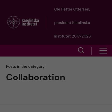
J
Ole Petter Ottersen,
u
president Karolinska
m
Institutet 2017-2023
p
S
S
t
h
h
Posts in the category
o
o
Collaboration
o
w
m
w
s
a
e
m
i
a
e