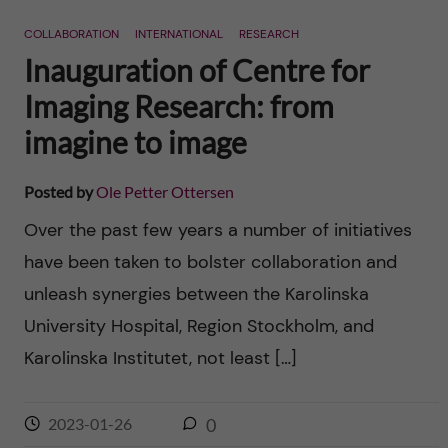
n
r
COLLABORATION
INTERNATIONAL
RESEARCH
n
c
c
Inauguration of Centre for
u
h
Imaging Research: from
o
f
imagine to image
n
i
Posted by
Ole Petter Ottersen
t
e
Over the past few years a number of initiatives
l
e
have been taken to bolster collaboration and
d
unleash synergies between the Karolinska
n
University Hospital, Region Stockholm, and
t
Karolinska Institutet, not least […]
2023-01-26
0