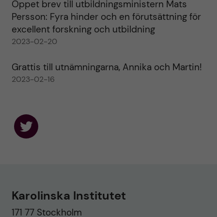
Öppet brev till utbildningsministern Mats
Persson: Fyra hinder och en förutsättning för
excellent forskning och utbildning
2023-02-20
Grattis till utnämningarna, Annika och Martin!
2023-02-16
F
o
l
l
o
w
u
Karolinska Institutet
s
o
171 77 Stockholm
n