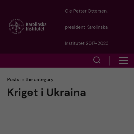
J
Ole Petter Ottersen,
u
president Karolinska
m
Institutet 2017-2023
p
S
S
t
h
h
Posts in the category
o
o
Kriget i Ukraina
o
w
m
w
s
a
e
m
i
a
e