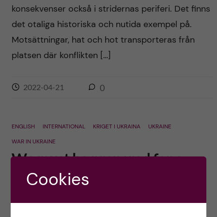
konsekvenser också i stridernas periferi. Det finns
det otaliga historiska och nutida exempel på.
Motsättningar, hat och hot transporteras från
platsen där konflikten […]
2022-04-21
0
ENGLISH
INTERNATIONAL
KRIGET I UKRAINA
UKRAINE
WAR IN UKRAINE
We must be prepared for a
prolonged war and a massive
Cookies
health crisis