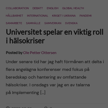
n
r
COLLABORATION
DEBATT
ENGLISH
GLOBAL HEALTH
n
c
c
HÅLLBARHET
INTERNATIONAL
KRIGET I UKRAINA
PANDEMI
u
h
SAMARBETE
SAMHÄLLE
SAMVERKAN
SVENSKA
o
Universitet spelar en viktig roll
f
n
i hälsokriser
i
t
e
Posted by
Ole Petter Ottersen
l
e
Under senare tid har jag haft förmånen att delta i
d
flera angelägna konferenser med fokus på
n
beredskap och hantering av omfattande
t
hälsokriser. I onsdags var jag en av talarna
på Implementing […]