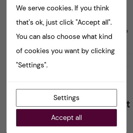
Posted by
Ole Petter Ottersen
We serve cookies. If you think
It is now five weeks since Russia invaded Ukraine
that's ok, just click "Accept all".
and began a war that has hit swathes of the
population extremely hard. UNHCR describes the
You can also choose what kind
situation as the fastest-growing refugee […]
of cookies you want by clicking
2022-04-04
0
"Settings".
INTERNATIONAL
KRIGET I UKRAINA
SAMHÄLLE
SVENSKA
UKRAINA
Settings
Vi måste vara förberedda på ett
långvarigt krig och en
Accept all
omfattande hälsokris