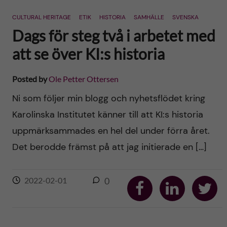
n
r
CULTURAL HERITAGE
ETIK
HISTORIA
SAMHÄLLE
SVENSKA
n
c
c
Dags för steg två i arbetet med
u
h
att se över KI:s historia
o
f
n
Posted by
Ole Petter Ottersen
i
Ni som följer min blogg och nyhetsflödet kring
t
e
Karolinska Institutet känner till att KI:s historia
l
e
uppmärksammades en hel del under förra året.
d
Det berodde främst på att jag initierade en […]
n
t
S
S
S
2022-02-01
0
h
h
h
a
a
a
r
r
r
e
e
e
o
o
o