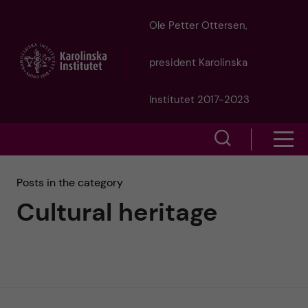
J
Ole Petter Ottersen,
u
president Karolinska
m
Institutet 2017-2023
p
S
S
t
h
h
Posts in the category
o
o
Cultural heritage
o
w
m
w
s
a
e
m
i
a
e