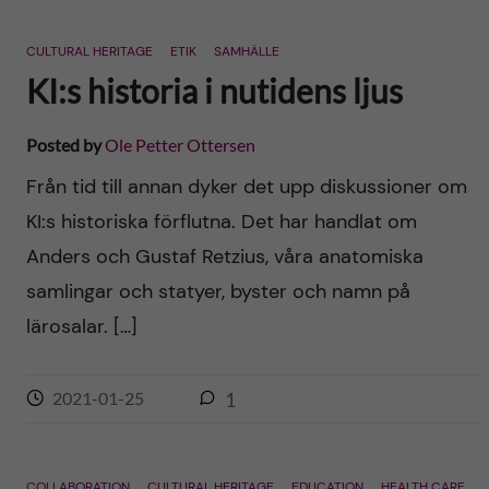
CULTURAL HERITAGE
ETIK
SAMHÄLLE
KI:s historia i nutidens ljus
Posted by
Ole Petter Ottersen
Från tid till annan dyker det upp diskussioner om
KI:s historiska förflutna. Det har handlat om
Anders och Gustaf Retzius, våra anatomiska
samlingar och statyer, byster och namn på
lärosalar. […]
2021-01-25
1
COLLABORATION
CULTURAL HERITAGE
EDUCATION
HEALTH CARE