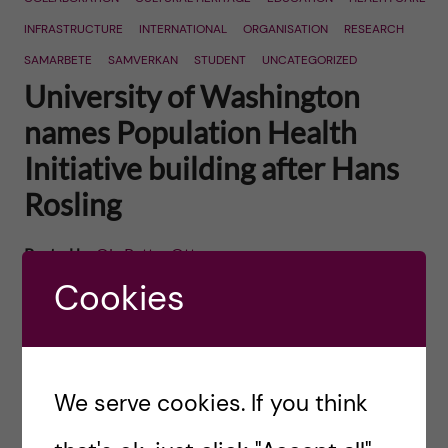
INFRASTRUCTURE
INTERNATIONAL
ORGANISATION
RESEARCH
SAMARBETE
SAMVERKAN
STUDENT
UNCATEGORIZED
University of Washington
names Population Health
Initiative building after Hans
Rosling
Posted by
Ole Petter Ottersen
Cookies
Hans Rosling had a tremendous impact around
the world. Internationally he is known for his
captivating analysis of global health data, for
discovering a paralyzing disease in Africa and
We serve cookies. If you think
explaining […]