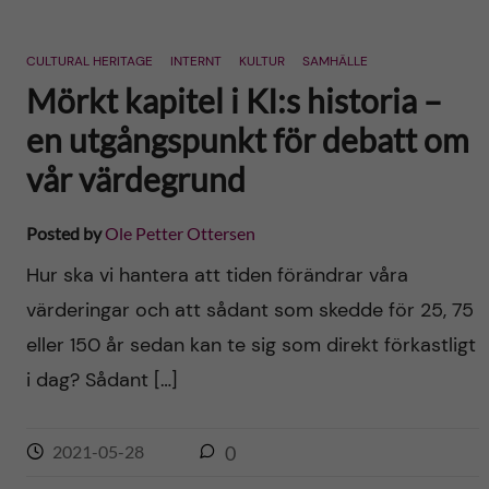
e
e
e
o
o
o
n
n
n
F
L
T
CULTURAL HERITAGE
INTERNT
KULTUR
SAMHÄLLE
a
i
w
Mörkt kapitel i KI:s historia –
c
n
i
e
k
t
b
e
t
en utgångspunkt för debatt om
o
d
e
o
I
r
vår värdegrund
k
n
Posted by
Ole Petter Ottersen
Hur ska vi hantera att tiden förändrar våra
värderingar och att sådant som skedde för 25, 75
eller 150 år sedan kan te sig som direkt förkastligt
i dag? Sådant […]
2021-05-28
0