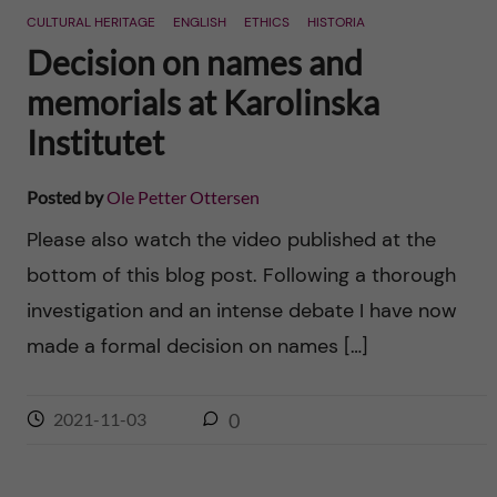
n
n
n
F
L
T
CULTURAL HERITAGE
ENGLISH
ETHICS
HISTORIA
a
i
w
Decision on names and
c
n
i
e
k
t
b
e
t
memorials at Karolinska
o
d
e
o
I
r
Institutet
k
n
Posted by
Ole Petter Ottersen
Please also watch the video published at the
bottom of this blog post. Following a thorough
investigation and an intense debate I have now
made a formal decision on names […]
2021-11-03
0