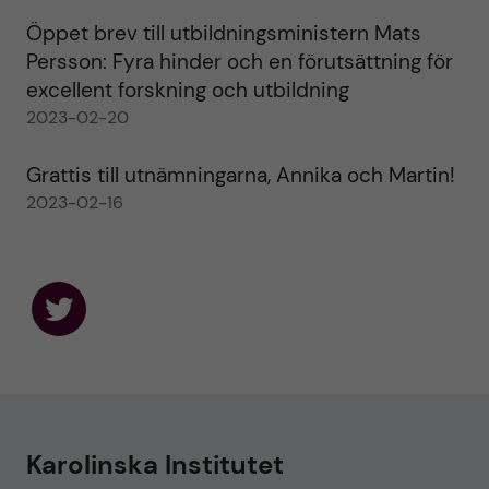
Öppet brev till utbildningsministern Mats
Persson: Fyra hinder och en förutsättning för
excellent forskning och utbildning
2023-02-20
Grattis till utnämningarna, Annika och Martin!
2023-02-16
F
o
l
l
o
w
u
Karolinska Institutet
s
o