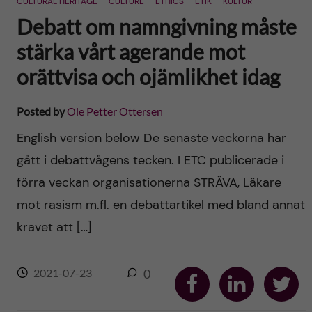
CULTURAL HERITAGE
CULTURE
ETHICS
ETIK
KULTUR
Debatt om namngivning måste
stärka vårt agerande mot
orättvisa och ojämlikhet idag
Posted by
Ole Petter Ottersen
English version below De senaste veckorna har
gått i debattvågens tecken. I ETC publicerade i
förra veckan organisationerna STRÄVA, Läkare
mot rasism m.fl. en debattartikel med bland annat
kravet att […]
S
S
S
2021-07-23
0
h
h
h
a
a
a
r
r
r