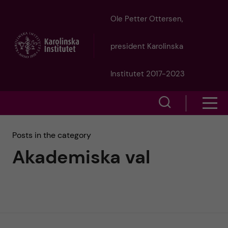
J
Ole Petter Ottersen,
u
president Karolinska
m
Institutet 2017-2023
p
S
S
t
h
h
Posts in the category
o
o
Akademiska val
o
w
m
w
s
a
e
m
i
a
e