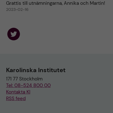
Grattis till utnämningarna, Annika och Martin!
2023-02-16
F
o
l
l
o
w
u
Karolinska Institutet
s
o
171 77 Stockholm
n
T
Tel: 08-524 800 00
w
i
Kontakta KI
t
RSS feed
t
e
r