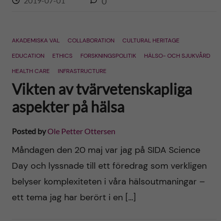
2019-07-01
0
AKADEMISKA VAL
COLLABORATION
CULTURAL HERITAGE
EDUCATION
ETHICS
FORSKNINGSPOLITIK
HÄLSO- OCH SJUKVÅRD
HEALTH CARE
INFRASTRUCTURE
Vikten av tvärvetenskapliga
aspekter på hälsa
Posted by
Ole Petter Ottersen
Måndagen den 20 maj var jag på SIDA Science
Day och lyssnade till ett föredrag som verkligen
belyser komplexiteten i våra hälsoutmaningar –
ett tema jag har berört i en […]