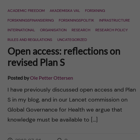
n
r
ACADEMIC FREEDOM
AKADEMISKA VAL
FORSKNING
n
c
c
FORSKNINGSFINANSIERING
FORSKNINGSPOLITIK
INFRASTRUCTURE
u
h
INTERNATIONAL
ORGANISATION
RESEARCH
RESEARCH POLICY
o
f
RULES AND REGULATIONS
UNCATEGORIZED
Open access: reflections on
n
i
revised Plan S
t
e
l
Posted by
Ole Petter Ottersen
e
d
I have previously discussed open access and Plan
n
S in my blog, and in our Lancet commission on
t
Global Governance for Health we argue that
knowledge must be available to […]