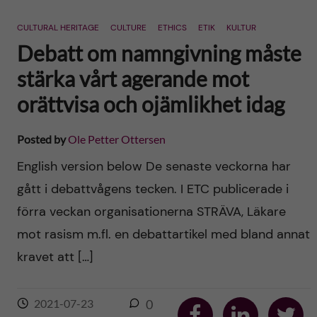
CULTURAL HERITAGE
CULTURE
ETHICS
ETIK
KULTUR
Debatt om namngivning måste
stärka vårt agerande mot
orättvisa och ojämlikhet idag
Posted by
Ole Petter Ottersen
English version below De senaste veckorna har
gått i debattvågens tecken. I ETC publicerade i
förra veckan organisationerna STRÄVA, Läkare
mot rasism m.fl. en debattartikel med bland annat
kravet att […]
S
S
S
2021-07-23
0
h
h
h