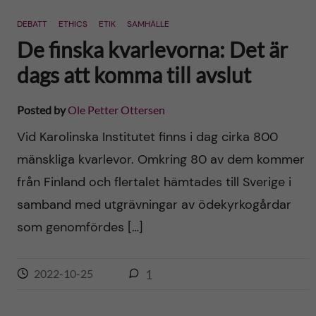
n
r
DEBATT
ETHICS
ETIK
SAMHÄLLE
n
c
c
De finska kvarlevorna: Det är
u
h
dags att komma till avslut
o
f
n
Posted by
Ole Petter Ottersen
i
Vid Karolinska Institutet finns i dag cirka 800
t
e
mänskliga kvarlevor. Omkring 80 av dem kommer
l
e
från Finland och flertalet hämtades till Sverige i
d
samband med utgrävningar av ödekyrkogårdar
n
som genomfördes […]
t
2022-10-25
1