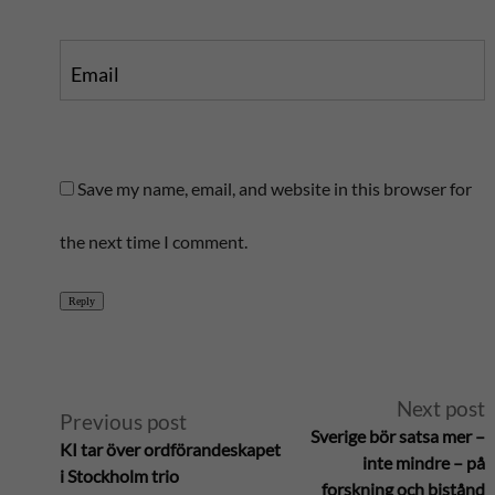
Email
Save my name, email, and website in this browser for
the next time I comment.
Reply
A
Next post
Previous post
Sverige bör satsa mer –
KI tar över ordförandeskapet
l
inte mindre – på
i Stockholm trio
forskning och bistånd