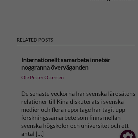
t
e
r
RELATED POSTS
n
Internationellt samarbete innebär
a
noggranna överväganden
Ole Petter Ottersen
t
i
De senaste veckorna har svenska lärosätens
relationer till Kina diskuterats i svenska
v
medier och flera reportage har tagit upp
forskningssamarbete som finns mellan
e
svenska högskolor och universitet och ett
antal […]
: