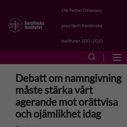
J
Ole Petter Ottersen,
u
president Karolinska
m
Institutet 2017-2023
p
S
S
t
h
h
Debatt om namngivning
o
o
o
måste stärka vårt
w
m
w
agerande mot orättvisa
s
a
e
och ojämlikhet idag
m
i
a
e