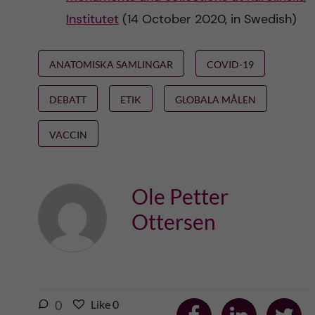
Institutet
(14 October 2020, in Swedish)
ANATOMISKA SAMLINGAR
COVID-19
DEBATT
ETIK
GLOBALA MÅLEN
VACCIN
Ole Petter
Ottersen
S
S
S
l
0
Like
0
L
h
h
h