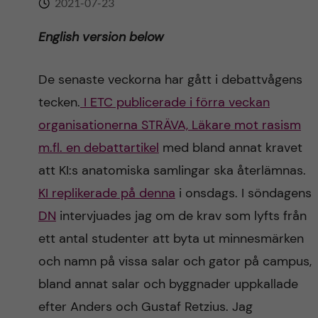
2021-07-23
n
r
n
English version below
c
c
u
h
o
De senaste veckorna har gått i debattvågens
f
tecken.
I ETC publicerade i förra veckan
n
i
organisationerna STRÄVA, Läkare mot rasism
t
e
m.fl. en
debattartikel
med bland annat kravet
att KI:s anatomiska samlingar ska återlämnas.
l
e
KI replikerade på denna
i onsdags. I söndagens
d
n
DN
intervjuades jag om de krav som lyfts från
ett antal studenter att byta ut minnesmärken
t
och namn på vissa salar och gator på campus,
bland annat salar och byggnader uppkallade
efter Anders och Gustaf Retzius. Jag