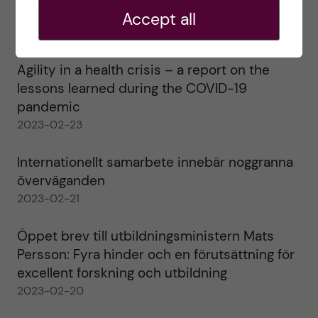
alla!
Accept all
2023-02-28
Agility in a health crisis – a report on the
lessons learned during the COVID-19
pandemic
2023-02-23
Internationellt samarbete innebär noggranna
överväganden
2023-02-21
Öppet brev till utbildningsministern Mats
Persson: Fyra hinder och en förutsättning för
excellent forskning och utbildning
2023-02-20