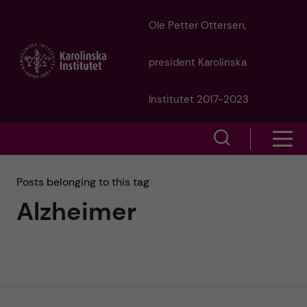
J
Ole Petter Ottersen,
u
president Karolinska
m
Institutet 2017-2023
p
S
S
t
h
h
Posts belonging to this tag
o
o
Alzheimer
o
w
m
w
s
a
e
m
i
a
e