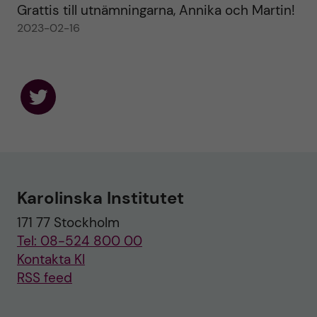
Grattis till utnämningarna, Annika och Martin!
2023-02-16
F
o
l
l
o
w
u
Karolinska Institutet
s
o
171 77 Stockholm
n
T
Tel: 08-524 800 00
w
i
Kontakta KI
t
RSS feed
t
e
r