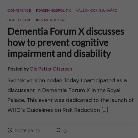
n
r
CONFERENCE
FORSKNINGSPOLITIK
HÄLSO- OCH SJUKVÅRD
n
c
c
HEALTH CARE
INFRASTRUCTURE
u
h
Dementia Forum X discusses
o
f
how to prevent cognitive
n
impairment and disability
i
t
e
Posted by
Ole Petter Ottersen
l
e
Svensk version nedan Today I participated as a
d
discussant in Dementia Forum X in the Royal
n
Palace. This event was dedicated to the launch of
t
WHO´s Guidelines on Risk Reduction […]
2019-05-15
0