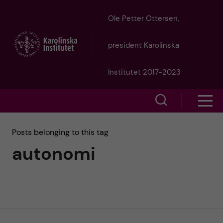
J
Ole Petter Ottersen,
u
president Karolinska
m
Institutet 2017-2023
p
S
S
t
h
h
Posts belonging to this tag
o
o
autonomi
o
w
m
w
s
a
e
m
i
a
e