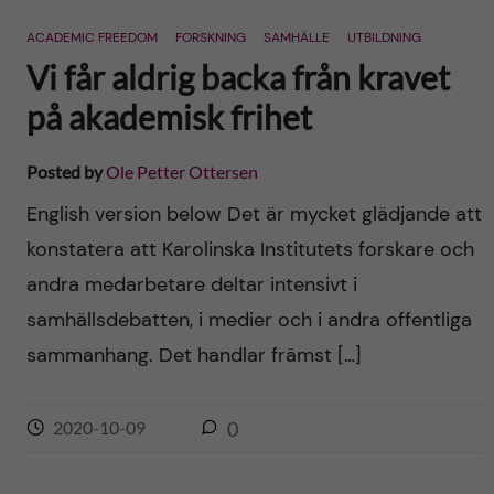
n
r
ACADEMIC FREEDOM
FORSKNING
SAMHÄLLE
UTBILDNING
n
c
c
Vi får aldrig backa från kravet
u
h
på akademisk frihet
o
f
n
Posted by
Ole Petter Ottersen
i
English version below Det är mycket glädjande att
t
e
konstatera att Karolinska Institutets forskare och
l
e
andra medarbetare deltar intensivt i
d
samhällsdebatten, i medier och i andra offentliga
n
sammanhang. Det handlar främst […]
t
2020-10-09
0