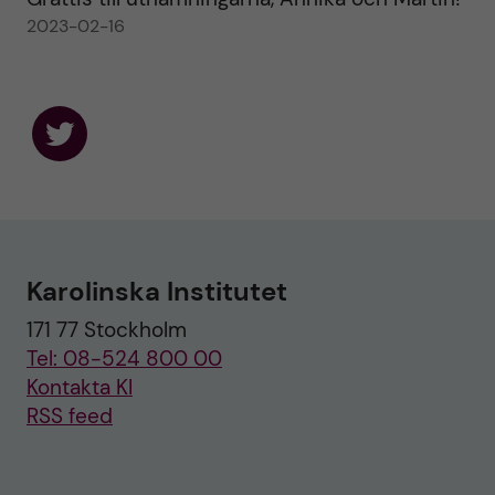
2023-02-16
F
o
l
l
o
w
u
Karolinska Institutet
s
o
171 77 Stockholm
n
T
Tel: 08-524 800 00
w
i
Kontakta KI
t
RSS feed
t
e
r