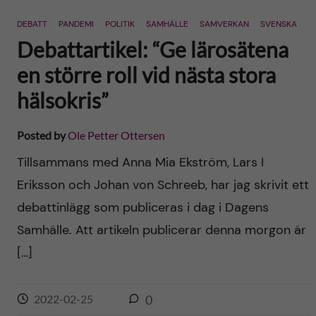
n
r
DEBATT
PANDEMI
POLITIK
SAMHÄLLE
SAMVERKAN
SVENSKA
n
c
c
Debattartikel: “Ge lärosätena
u
h
en större roll vid nästa stora
o
f
hälsokris”
n
i
Posted by
Ole Petter Ottersen
t
e
Tillsammans med Anna Mia Ekström, Lars I
l
e
Eriksson och Johan von Schreeb, har jag skrivit ett
d
debattinlägg som publiceras i dag i Dagens
n
Samhälle. Att artikeln publicerar denna morgon är
t
[…]
2022-02-25
0