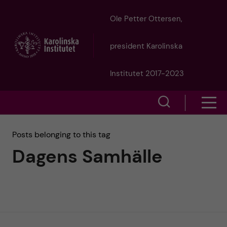
J
Ole Petter Ottersen,
u
president Karolinska
m
Institutet 2017-2023
p
S
S
t
h
h
Posts belonging to this tag
o
o
Dagens Samhälle
o
w
m
w
s
a
e
m
i
a
e