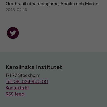
Grattis till utnämningarna, Annika och Martin!
2023-02-16
F
o
l
l
o
w
u
Karolinska Institutet
s
o
171 77 Stockholm
n
T
Tel: 08-524 800 00
w
i
Kontakta KI
t
RSS feed
t
e
r