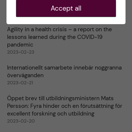
alla!
Accept all
2023-02-28
Agility in a health crisis – a report on the
lessons learned during the COVID-19
pandemic
2023-02-23
Internationellt samarbete innebär noggranna
överväganden
2023-02-21
Öppet brev till utbildningsministern Mats
Persson: Fyra hinder och en förutsättning för
excellent forskning och utbildning
2023-02-20