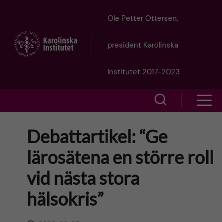
J
Ole Petter Ottersen,
u
president Karolinska
m
Institutet 2017-2023
p
S
S
t
h
h
Debattartikel: “Ge
o
o
o
lärosätena en större roll
w
m
w
vid nästa stora
s
a
e
hälsokris”
m
i
a
e