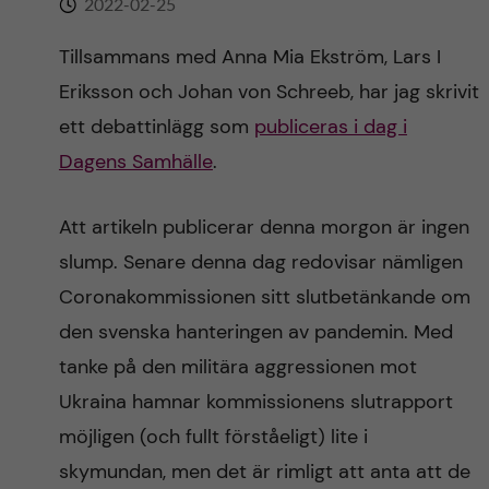
2022-02-25
n
r
n
Tillsammans med Anna Mia Ekström, Lars I
c
c
Eriksson och Johan von Schreeb, har jag skrivit
u
h
o
ett debattinlägg som
publiceras i dag i
f
Dagens Samhälle
.
n
i
t
e
Att artikeln publicerar denna morgon är ingen
slump. Senare denna dag redovisar nämligen
l
e
Coronakommissionen sitt slutbetänkande om
d
n
den svenska hanteringen av pandemin. Med
tanke på den militära aggressionen mot
t
Ukraina hamnar kommissionens slutrapport
möjligen (och fullt förståeligt) lite i
skymundan, men det är rimligt att anta att de