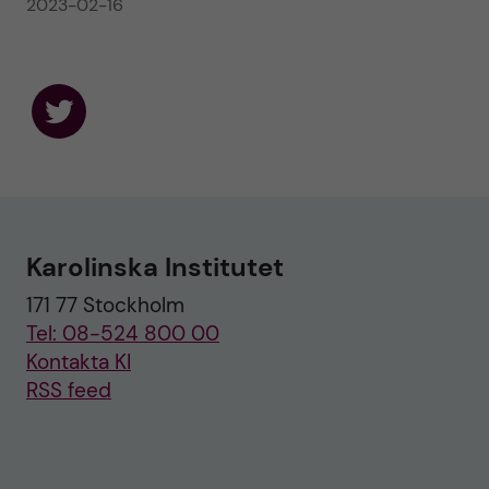
2023-02-16
F
o
l
l
o
w
u
Karolinska Institutet
s
o
171 77 Stockholm
n
T
Tel: 08-524 800 00
w
i
Kontakta KI
t
RSS feed
t
e
r