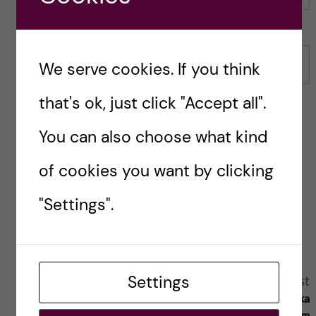
We serve cookies. If you think
Email
that's ok, just click "Accept all".
You can also choose what kind
Save my name, email, and website in this browser for
of cookies you want by clicking
the next time I comment.
"Settings".
Reply
A
Settings
Next post
Previous post
Coronakommissionen: olika
l
KI supports the people of
uppfattningar inom