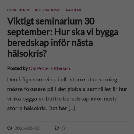
n
r
CONFERENCE
INTERNATIONAL
PANDEMI
n
c
c
Viktigt seminarium 30
u
h
september: Hur ska vi bygga
o
f
beredskap inför nästa
n
i
hälsokris?
t
e
Posted by
Ole Petter Ottersen
l
e
Den fråga som vi nu i allt större utsträckning
d
måste fokusera på i det globala samhället är hur
n
vi ska bygga en bättre beredskap inför nästa
t
större hälsokris. Det här […]
2021-08-30
0