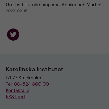
Grattis till utnämningarna, Annika och Martin!
2023-02-16
F
o
l
l
o
w
u
Karolinska Institutet
s
o
171 77 Stockholm
n
T
Tel: 08-524 800 00
w
i
Kontakta KI
t
RSS feed
t
e
r