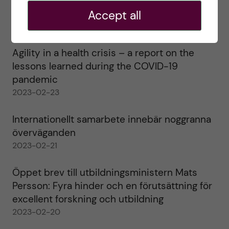
alla!
Accept all
2023-02-28
Agility in a health crisis – a report on the
lessons learned during the COVID-19
pandemic
2023-02-23
Internationellt samarbete innebär noggranna
överväganden
2023-02-21
Öppet brev till utbildningsministern Mats
Persson: Fyra hinder och en förutsättning för
excellent forskning och utbildning
2023-02-20