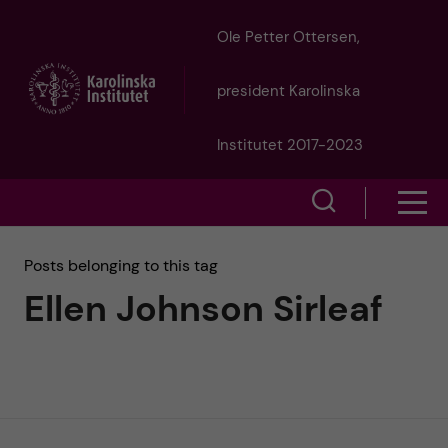
J
Ole Petter Ottersen,
u
president Karolinska
m
Institutet 2017-2023
p
S
S
t
h
h
Posts belonging to this tag
o
o
Ellen Johnson Sirleaf
o
w
m
w
s
a
e
m
i
a
e