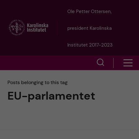
J
Ole Petter Ottersen,
u
president Karolinska
m
Institutet 2017-2023
p
S
S
t
h
h
Posts belonging to this tag
o
o
EU-parlamentet
o
w
m
w
s
a
e
m
i
a
e