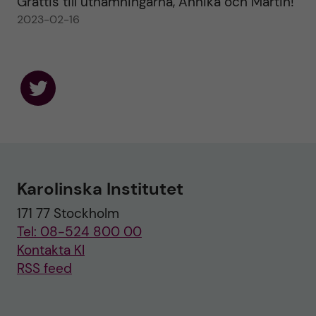
Grattis till utnämningarna, Annika och Martin!
2023-02-16
F
o
l
l
o
w
u
Karolinska Institutet
s
o
171 77 Stockholm
n
T
Tel: 08-524 800 00
w
i
Kontakta KI
t
RSS feed
t
e
r