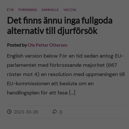
n
r
ETIK
FORSKNING
SAMHÄLLE
VACCIN
n
c
c
Det finns ännu inga fullgoda
u
h
alternativ till djurförsök
o
f
n
Posted by
Ole Petter Ottersen
i
English version below För en tid sedan antog EU-
t
e
parlamentet med förkrossande majoritet (667
l
e
röster mot 4) en resolution med uppmaningen till
d
EU-kommissionen att besluta om en
n
handlingsplan för att fasa […]
t
2021-10-28
0