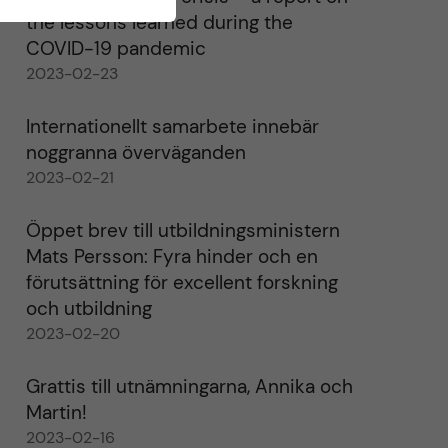
the lessons learned during the
COVID-19 pandemic
2023-02-23
Internationellt samarbete innebär
noggranna överväganden
2023-02-21
Öppet brev till utbildningsministern
Mats Persson: Fyra hinder och en
förutsättning för excellent forskning
och utbildning
2023-02-20
Grattis till utnämningarna, Annika och
Martin!
2023-02-16