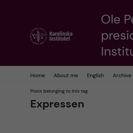
Ole P
J
presi
u
m
Insti
p
t
Home
About me
English
Archive
o
Posts belonging to this tag
Expressen
m
a
i