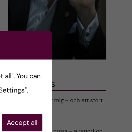
 all". You can
LATEST POSTS
ettings".
Ett varmt tack för mig – och ett stort
tack till alla!
2023-02-28
Accept all
Agility in a health crisis – a report on