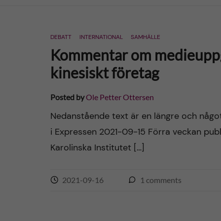
n
DEBATT
INTERNATIONAL
SAMHÄLLE
c
Kommentar om medieuppgif
o
kinesiskt företag
n
Posted by
Ole Petter Ottersen
t
Nedanstående text är en längre och något
i Expressen 2021-09-15 Förra veckan publ
e
Karolinska Institutet […]
n
2021-09-16
1
comments
t