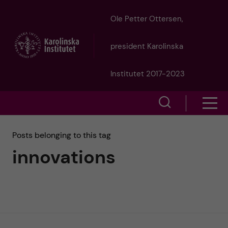
J
Ole Petter Ottersen,
u
president Karolinska
m
Institutet 2017-2023
p
S
S
t
h
h
Posts belonging to this tag
o
o
innovations
o
w
m
w
s
a
e
m
i
a
e