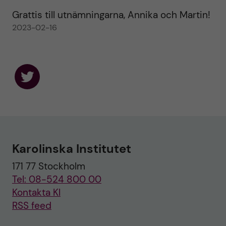
Grattis till utnämningarna, Annika och Martin!
2023-02-16
F
o
l
l
o
w
u
Karolinska Institutet
s
o
171 77 Stockholm
n
T
Tel: 08-524 800 00
w
i
Kontakta KI
t
RSS feed
t
e
r