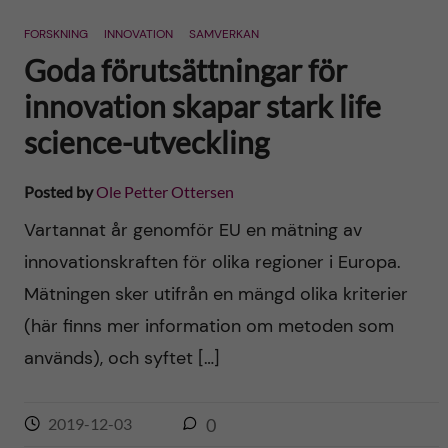
n
r
FORSKNING
INNOVATION
SAMVERKAN
n
c
c
Goda förutsättningar för
u
h
innovation skapar stark life
o
f
science-utveckling
n
i
Posted by
Ole Petter Ottersen
t
e
Vartannat år genomför EU en mätning av
l
e
innovationskraften för olika regioner i Europa.
d
Mätningen sker utifrån en mängd olika kriterier
n
(här finns mer information om metoden som
t
används), och syftet […]
2019-12-03
0