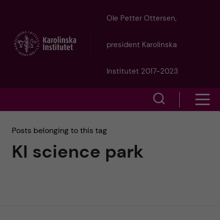
J
Ole Petter Ottersen,
u
president Karolinska
m
Institutet 2017-2023
p
S
S
t
h
h
Posts belonging to this tag
o
o
KI science park
o
w
m
w
s
a
e
m
i
a
e