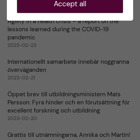
Accept all
2023-02-28
Agility in a health crisis – a report on the
lessons learned during the COVID-19
pandemic
2023-02-23
Internationellt samarbete innebär noggranna
överväganden
2023-02-21
Öppet brev till utbildningsministern Mats
Persson: Fyra hinder och en förutsättning för
excellent forskning och utbildning
2023-02-20
Grattis till utnämningarna, Annika och Martin!