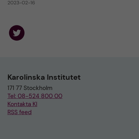
2023-02-16
F
o
l
l
o
w
u
Karolinska Institutet
s
o
171 77 Stockholm
n
T
Tel: 08-524 800 00
w
i
Kontakta KI
t
RSS feed
t
e
r