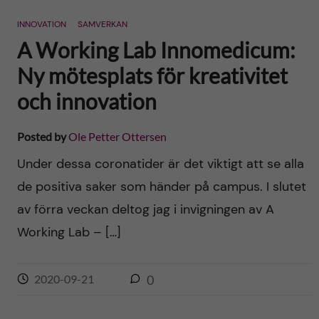
n
r
INNOVATION
SAMVERKAN
n
c
c
A Working Lab Innomedicum:
u
h
Ny mötesplats för kreativitet
o
f
och innovation
n
i
Posted by
Ole Petter Ottersen
t
e
Under dessa coronatider är det viktigt att se alla
l
e
de positiva saker som händer på campus. I slutet
d
av förra veckan deltog jag i invigningen av A
n
Working Lab – […]
t
2020-09-21
0