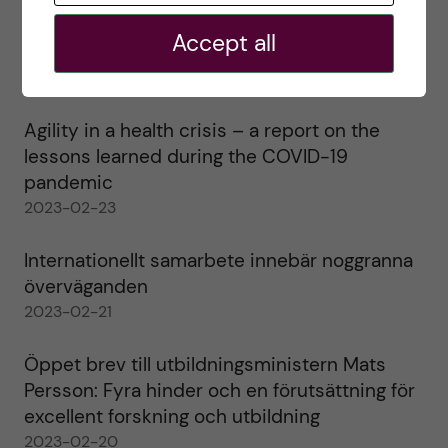
Ett varmt tack för mig – och ett stort tack till
Accept all
alla!
2023-02-28
Agility in a health crisis – a report on the
lessons learned during the COVID-19
pandemic
2023-02-23
Internationellt samarbete innebär noggranna
överväganden
2023-02-21
Öppet brev till utbildningsministern Mats
Persson: Fyra hinder och en förutsättning för
excellent forskning och utbildning
2023-02-20