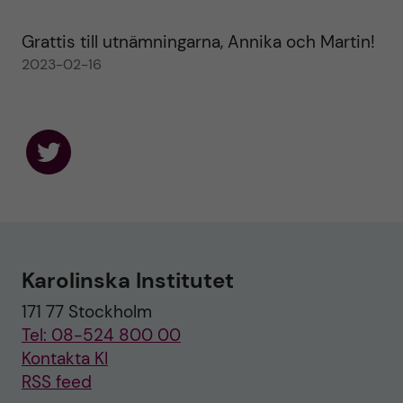
Grattis till utnämningarna, Annika och Martin!
2023-02-16
F
o
l
l
o
w
u
Karolinska Institutet
s
o
171 77 Stockholm
n
T
Tel: 08-524 800 00
w
i
Kontakta KI
t
RSS feed
t
e