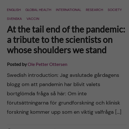
n
r
ENGLISH
GLOBAL HEALTH
INTERNATIONAL
RESEARCH
SOCIETY
n
c
c
SVENSKA
VACCIN
u
h
At the tail end of the pandemic:
o
f
a tribute to the scientists on
n
whose shoulders we stand
i
t
e
Posted by
Ole Petter Ottersen
l
e
Swedish introduction: Jag avslutade gårdagens
d
blogg om att pandemin har blivit valets
n
bortglömda fråga så här: Om inte
t
förutsättningarna för grundforskning och klinisk
forskning kommer upp som en viktig valfråga […]