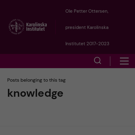
J
Ole Petter Ottersen,
u
president Karolinska
m
Institutet 2017-2023
p
S
S
t
h
h
Posts belonging to this tag
o
o
knowledge
o
w
m
w
s
a
e
m
i
a
e