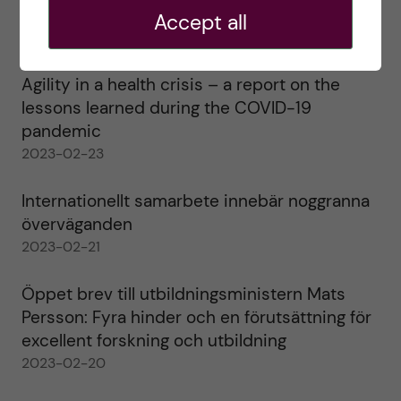
alla!
Accept all
2023-02-28
Agility in a health crisis – a report on the
lessons learned during the COVID-19
pandemic
2023-02-23
Internationellt samarbete innebär noggranna
överväganden
2023-02-21
Öppet brev till utbildningsministern Mats
Persson: Fyra hinder och en förutsättning för
excellent forskning och utbildning
2023-02-20