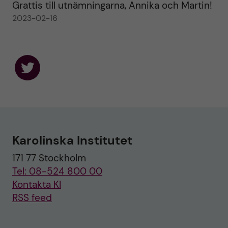
Grattis till utnämningarna, Annika och Martin!
2023-02-16
F
o
l
l
o
w
u
Karolinska Institutet
s
o
171 77 Stockholm
n
T
Tel: 08-524 800 00
w
i
Kontakta KI
t
RSS feed
t
e
r