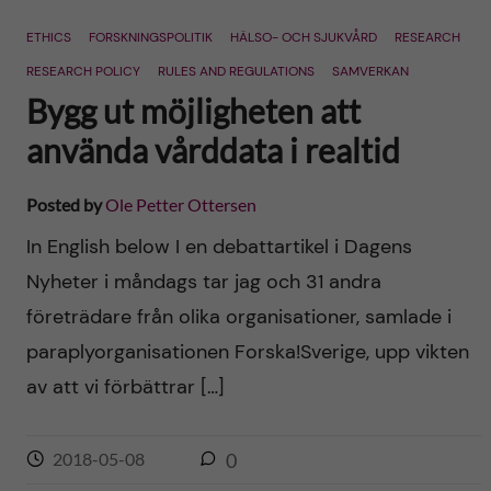
n
r
ETHICS
FORSKNINGSPOLITIK
HÄLSO- OCH SJUKVÅRD
RESEARCH
n
c
c
RESEARCH POLICY
RULES AND REGULATIONS
SAMVERKAN
u
h
Bygg ut möjligheten att
o
f
använda vårddata i realtid
n
i
Posted by
Ole Petter Ottersen
t
e
In English below I en debattartikel i Dagens
l
e
Nyheter i måndags tar jag och 31 andra
d
företrädare från olika organisationer, samlade i
n
paraplyorganisationen Forska!Sverige, upp vikten
t
av att vi förbättrar […]
2018-05-08
0