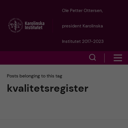
J
Ole Petter Ottersen,
u
president Karolinska
m
Institutet 2017-2023
p
S
S
t
h
h
Posts belonging to this tag
o
o
kvalitetsregister
o
w
m
w
s
a
e
m
i
a
e