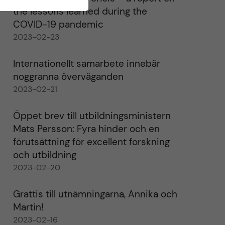
the lessons learned during the
COVID-19 pandemic
2023-02-23
Internationellt samarbete innebär
noggranna överväganden
2023-02-21
Öppet brev till utbildningsministern
Mats Persson: Fyra hinder och en
förutsättning för excellent forskning
och utbildning
2023-02-20
Grattis till utnämningarna, Annika och
Martin!
2023-02-16