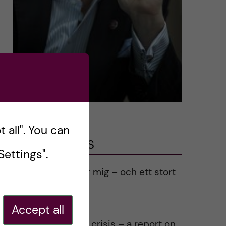
 all". You can
LATEST POSTS
ettings".
Ett varmt tack för mig – och ett stort
tack till alla!
2023-02-28
Accept all
Agility in a health crisis – a report on