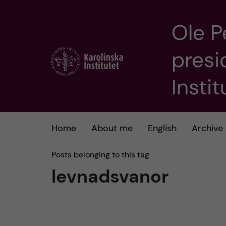
Ole P
J
presi
u
m
Insti
p
t
Home
About me
English
Archive
o
Posts belonging to this tag
levnadsvanor
m
a
i