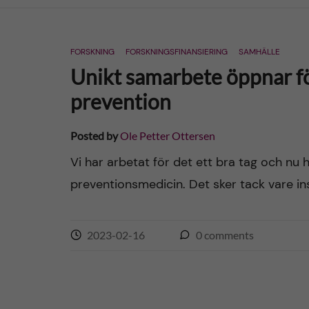
n
FORSKNING
FORSKNINGSFINANSIERING
SAMHÄLLE
c
Unikt samarbete öppnar fö
o
prevention
n
Posted by
Ole Petter Ottersen
t
Vi har arbetat för det ett bra tag och nu h
preventionsmedicin. Det sker tack vare ins
e
n
2023-02-16
0
comments
t