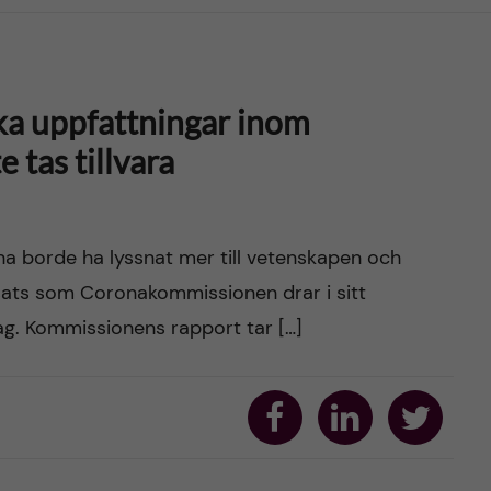
a uppfattningar inom
tas tillvara
a borde ha lyssnat mer till vetenskapen och
utsats som Coronakommissionen drar i sitt
ag. Kommissionens rapport tar […]
S
S
S
h
h
h
a
a
a
r
r
r
e
e
e
o
o
o