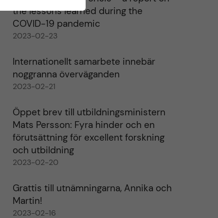
the lessons learned during the
COVID-19 pandemic
2023-02-23
Internationellt samarbete innebär
noggranna överväganden
2023-02-21
Öppet brev till utbildningsministern
Mats Persson: Fyra hinder och en
förutsättning för excellent forskning
och utbildning
2023-02-20
Grattis till utnämningarna, Annika och
Martin!
2023-02-16