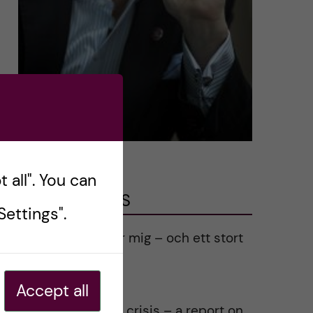
 all". You can
LATEST POSTS
ettings".
Ett varmt tack för mig – och ett stort
tack till alla!
2023-02-28
Accept all
Agility in a health crisis – a report on