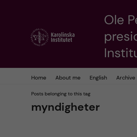
Ole P
J
presi
u
m
Insti
p
t
Home
About me
English
Archive
o
Posts belonging to this tag
myndigheter
m
a
i