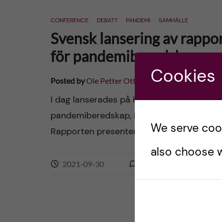
CONFERENCE
DEBATT
PANDEMI
SAMHÄLLE
Svensk lansering av rapp
för pandemiberedskap
Cookies
Posted by
Ole Petter Ottersen
I dag lanserades på KI och för första gån
pandemiberedskap, Independent Panel fo
We serve cooki
Rapporten presenterades av Anders Nords
also choose w
2021-09-30
0
comments