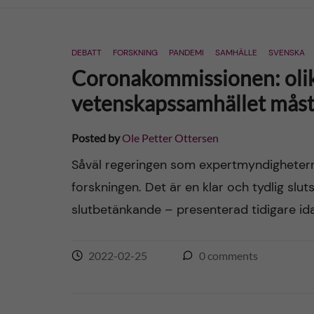
n
DEBATT
FORSKNING
PANDEMI
SAMHÄLLE
SVENSKA
c
Coronakommissionen: olik
o
vetenskapssamhället måste 
n
Posted by
Ole Petter Ottersen
t
Såväl regeringen som expertmyndighetern
forskningen. Det är en klar och tydlig sl
e
slutbetänkande – presenterad tidigare id
n
2022-02-25
0
comments
t