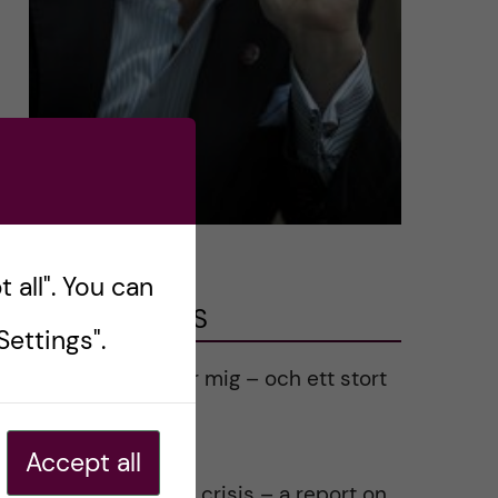
 all". You can
LATEST POSTS
ettings".
Ett varmt tack för mig – och ett stort
tack till alla!
2023-02-28
Accept all
Agility in a health crisis – a report on