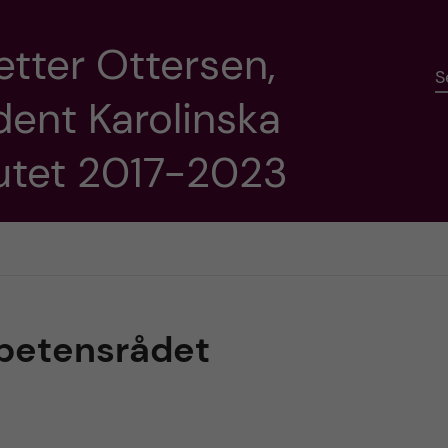
etter Ottersen,
S
dent Karolinska
tutet 2017-2023
petensrådet