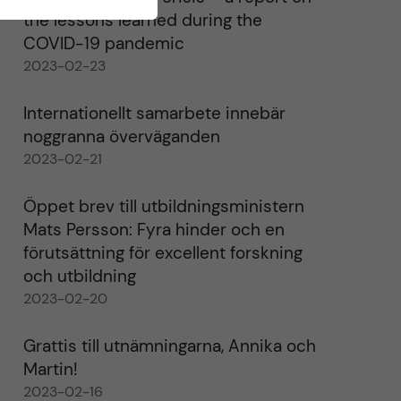
the lessons learned during the
COVID-19 pandemic
2023-02-23
Internationellt samarbete innebär
noggranna överväganden
2023-02-21
Öppet brev till utbildningsministern
Mats Persson: Fyra hinder och en
förutsättning för excellent forskning
och utbildning
2023-02-20
Grattis till utnämningarna, Annika och
Martin!
2023-02-16