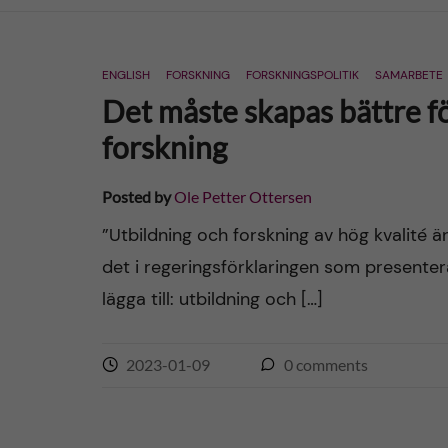
n
ENGLISH
FORSKNING
FORSKNINGSPOLITIK
SAMARBETE
c
Det måste skapas bättre fö
o
forskning
n
Posted by
Ole Petter Ottersen
t
”Utbildning och forskning av hög kvalité ä
det i regeringsförklaringen som presentera
e
lägga till: utbildning och […]
n
2023-01-09
0
comments
t