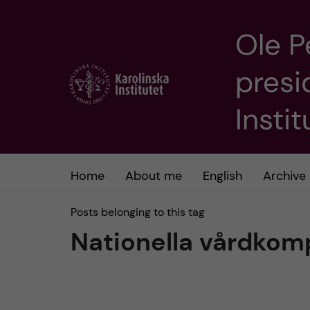
Ole P
J
presi
u
m
Insti
p
t
Home
About me
English
Archive
o
Posts belonging to this tag
Nationella vårdkom
m
a
i