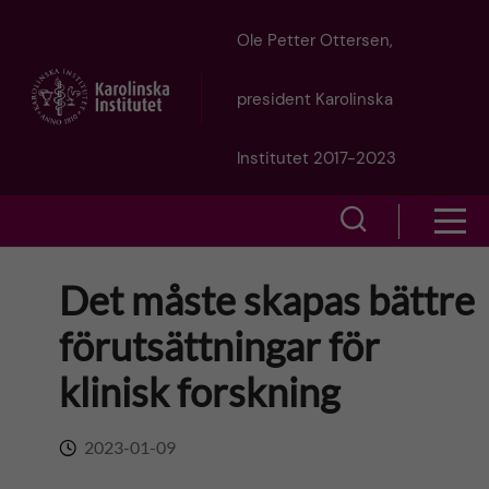
J
Ole Petter Ottersen,
u
president Karolinska
m
Institutet 2017-2023
p
S
S
t
h
h
Det måste skapas bättre
o
o
o
förutsättningar för
w
m
w
klinisk forskning
s
a
e
m
2023-01-09
i
a
e