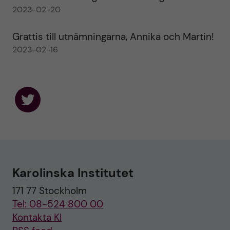
2023-02-20
Grattis till utnämningarna, Annika och Martin!
2023-02-16
F
o
l
l
o
w
u
Karolinska Institutet
s
o
171 77 Stockholm
n
T
Tel: 08-524 800 00
w
i
Kontakta KI
t