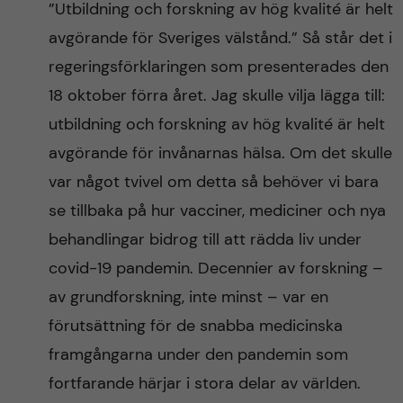
”Utbildning och forskning av hög kvalité är helt
n
r
avgörande för Sveriges välstånd.” Så står det i
n
c
c
regeringsförklaringen som presenterades den
u
h
18 oktober förra året. Jag skulle vilja lägga till:
o
f
utbildning och forskning av hög kvalité är helt
n
i
avgörande för invånarnas hälsa. Om det skulle
var något tvivel om detta så behöver vi bara
t
e
se tillbaka på hur vacciner, mediciner och nya
l
e
behandlingar bidrog till att rädda liv under
d
covid-19 pandemin. Decennier av forskning –
n
av grundforskning, inte minst – var en
t
förutsättning för de snabba medicinska
framgångarna under den pandemin som
fortfarande härjar i stora delar av världen.