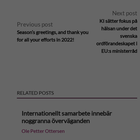
A
Next post
KI sätter fokus på
Previous post
l
hälsan under det
Season’s greetings, and thank you
svenska
for all your efforts in 2022!
t
ordförandeskapet i
EU:s ministerråd
e
r
n
RELATED POSTS
a
Internationellt samarbete innebär
t
noggranna överväganden
Ole Petter Ottersen
i