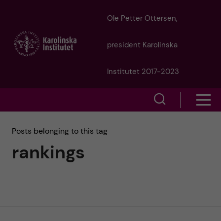
J
Ole Petter Ottersen,
u
president Karolinska
m
Institutet 2017-2023
p
S
S
t
h
h
Posts belonging to this tag
o
o
rankings
o
w
m
w
s
a
e
m
i
a
e