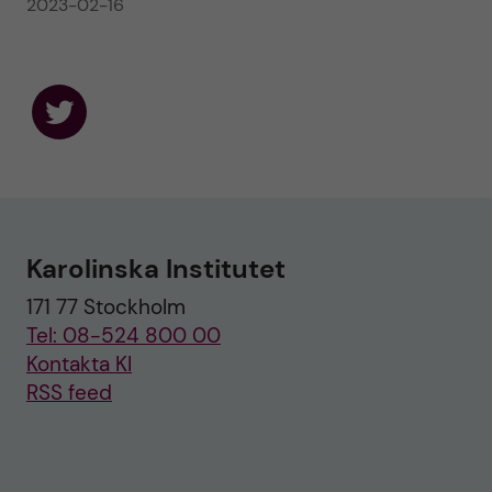
2023-02-16
F
o
l
l
o
w
u
Karolinska Institutet
s
o
171 77 Stockholm
n
T
Tel: 08-524 800 00
w
i
Kontakta KI
t
RSS feed
t
e
r