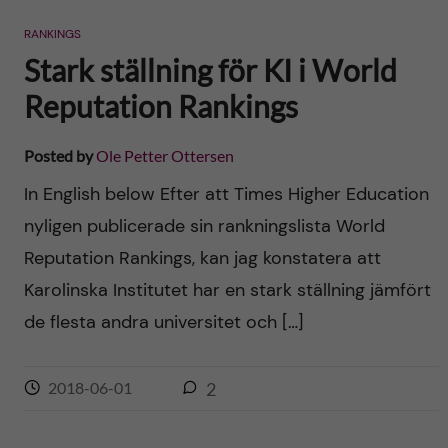
n
r
RANKINGS
n
c
c
Stark ställning för KI i World
u
h
Reputation Rankings
o
f
n
Posted by
Ole Petter Ottersen
i
In English below Efter att Times Higher Education
t
e
nyligen publicerade sin rankningslista World
l
e
Reputation Rankings, kan jag konstatera att
d
Karolinska Institutet har en stark ställning jämfört
n
de flesta andra universitet och […]
t
2018-06-01
2