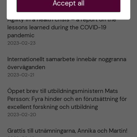
Accept all
2023-02-28
Agility in a health crisis – a report on the
lessons learned during the COVID-19
pandemic
2023-02-23
Internationellt samarbete innebär noggranna
överväganden
2023-02-21
Öppet brev till utbildningsministern Mats
Persson: Fyra hinder och en förutsättning för
excellent forskning och utbildning
2023-02-20
Grattis till utnämningarna, Annika och Martin!