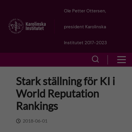
J
Ole Petter Ottersen,
u
president Karolinska
m
Institutet 2017-2023
p
S
S
t
h
h
Stark ställning för KI i
o
o
o
World Reputation
w
m
w
Rankings
s
a
e
m
2018-06-01
i
a
e