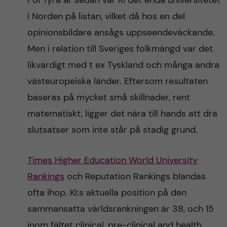
För fyra år sedan var KI det enda universitetet
i Norden på listan, vilket då hos en del
opinionsbildare ansågs uppseendeväckande.
Men i relation till Sveriges folkmängd var det
likvärdigt med t ex Tyskland och många andra
västeuropeiska länder. Eftersom resultaten
baseras på mycket små skillnader, rent
matematiskt, ligger det nära till hands att dra
slutsatser som inte står på stadig grund.
Times Higher Education World University
Rankings
och Reputation Rankings blandas
ofta ihop. KI:s aktuella position på den
sammansatta världsrankningen är 38, och 15
inom fältet clinical, pre-clinical and health.