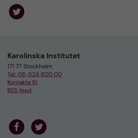
F
o
l
l
o
w
u
Karolinska Institutet
s
o
171 77 Stockholm
n
T
Tel: 08-524 800 00
w
i
Kontakta KI
t
RSS feed
t
e
r
F
F