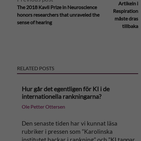
Artikeln i
The 2018 Kavli Prize in Neuroscience
l
Respiration
honors researchers that unraveled the
måste dras
sense of hearing
t
tillbaka
e
r
RELATED POSTS
n
a
Hur går det egentligen för KI i de
internationella rankningarna?
t
Ole Petter Ottersen
i
Den senaste tiden har vi kunnat läsa
v
rubriker i pressen som ”Karolinska
institutet backar i rankning” och ”KI tappar