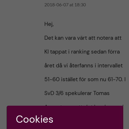
2018-06-07 at 18:30
s
p
p
o
o
s
Hej,
s
t
t
Det kan vara värt att notera att
KI tappat i ranking sedan förra
året då vi återfanns i intervallet
51-60 istället för som nu 61-70. I
SvD 3/6 spekulerar Tomas
Augustsson att det kan ha med
Cookies
Macchiariniaffären att göra. Må