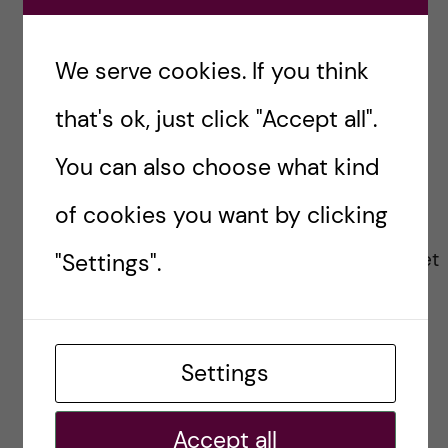
så vara, men det kan också
tänkas hänga samman med att
We serve cookies. If you think
ledande forskare ser sig
that's ok, just click "Accept all".
tvungna att flytta sin forskning
You can also choose what kind
utomlands för att klara sin
of cookies you want by clicking
finansiering. Över tid tror jag det
"Settings".
försämrar KIs rykte.
Jesper Haeggström
Settings
REPLY
Accept all