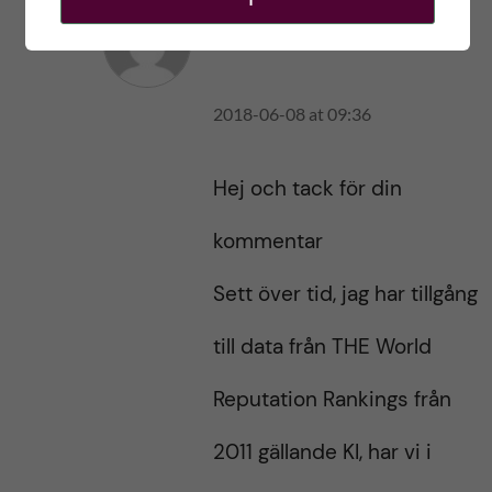
Ole Petter Ottersen
2018-06-08 at 09:36
Hej och tack för din
kommentar
Sett över tid, jag har tillgång
till data från THE World
Reputation Rankings från
2011 gällande KI, har vi i