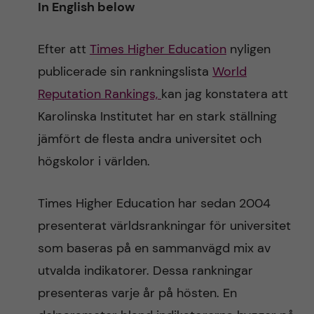
In English below
n
r
n
c
c
Efter att
Times Higher Education
nyligen
u
h
publicerade sin rankningslista
World
o
f
Reputation Rankings,
kan jag konstatera att
n
Karolinska Institutet har en stark ställning
i
jämfört de flesta andra universitet och
t
e
högskolor i världen.
l
e
d
Times Higher Education har sedan 2004
n
presenterat världsrankningar för universitet
t
som baseras på en sammanvägd mix av
utvalda indikatorer. Dessa rankningar
presenteras varje år på hösten. En