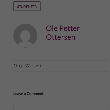
STUDENTER
Ole Petter
Ottersen
l
0
Like
1
L
i
i
k
k
e
e
s
t
Leave a Comment
t
h
h
i
i
s