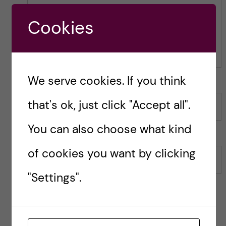
s
p
Comment
p
o
Cookies
o
s
s
t
t
We serve cookies. If you think
that's ok, just click "Accept all".
Name
You can also choose what kind
of cookies you want by clicking
Email
"Settings".
Save my name, email, and website in this browser for