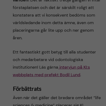
världen
! Det är faktiskt tredje gången vi intar
förstaplatsen och det är särskilt roligt att
konstatera att vi konsekvent bedöms som
världsledande inom detta ämne, även om
placeringarna går lite upp och ner genom
åren.
Ett fantastiskt gott betyg till alla studenter
och medarbetare vid odontologiska
institutionen! Läs gärna
intervjun på KI:s
webbplats med prefekt Bodil Lund
.
Förbättrats
Även när det gäller det bredare området “life
sciences & medicine” placerar sig KI