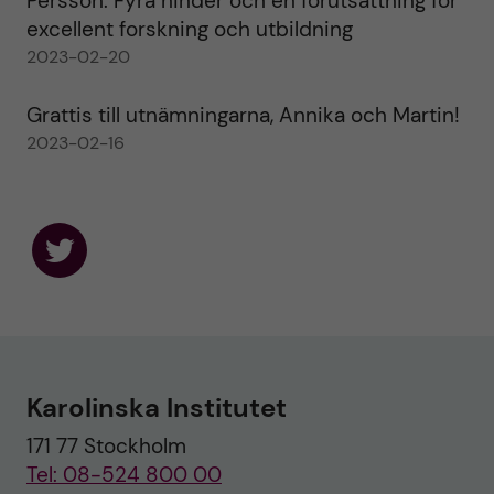
Persson: Fyra hinder och en förutsättning för
excellent forskning och utbildning
2023-02-20
Grattis till utnämningarna, Annika och Martin!
2023-02-16
F
o
l
l
o
w
u
Karolinska Institutet
s
o
171 77 Stockholm
n
T
Tel: 08-524 800 00
w