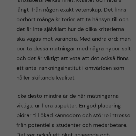
lärosätens verksamhet, kvalitet och nivå är
n
r
långt ifrån någon exakt vetenskap. Det finns
n
c
c
oerhört många kriterier att ta hänsyn till och
u
h
det är inte självklart hur de olika kriterierna
o
ska vägas mot varandra. Med andra ord: man
f
n
bör ta dessa mätningar med några nypor salt
i
och det är viktigt att veta att det också finns
t
e
ett antal rankningsinstitut i omvärlden som
l
e
håller skiftande kvalitet.
d
n
Icke desto mindre är de här mätningarna
viktiga, ur flera aspekter. En god placering
t
bidrar till ökad kännedom och större intresse
från potentiella studenter och medarbetare.
Det ger också ett ökat anseende och