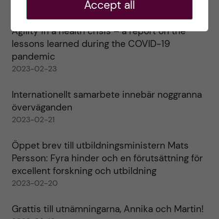
Accept all
2023-02-28
Agility in a health crisis – a report on the
lessons learned during the COVID-19
pandemic
2023-02-23
Internationellt samarbete innebär noggranna
överväganden
2023-02-21
Öppet brev till utbildningsministern Mats
Persson: Fyra hinder och en förutsättning för
excellent forskning och utbildning
2023-02-20
Grattis till utnämningarna, Annika och Martin!