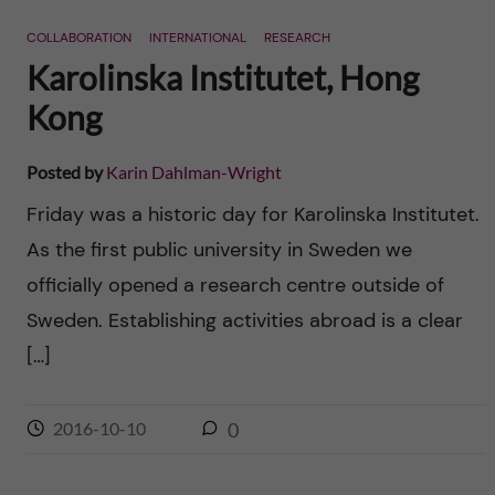
n
r
COLLABORATION
INTERNATIONAL
RESEARCH
n
c
c
Karolinska Institutet, Hong
u
h
Kong
o
f
n
Posted by
Karin Dahlman-Wright
i
Friday was a historic day for Karolinska Institutet.
t
e
As the first public university in Sweden we
l
e
officially opened a research centre outside of
d
Sweden. Establishing activities abroad is a clear
n
[…]
t
2016-10-10
0