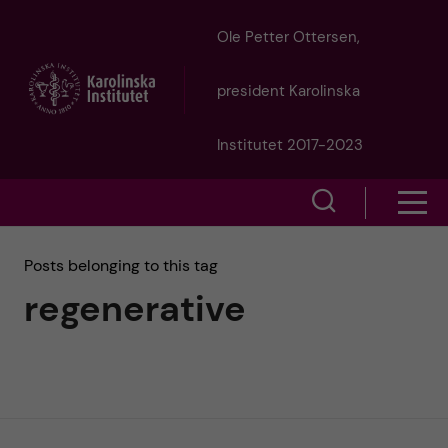
J
Ole Petter Ottersen,
u
president Karolinska
m
Institutet 2017-2023
p
S
S
t
h
h
Posts belonging to this tag
o
o
regenerative
o
w
m
w
s
a
e
m
i
a
e