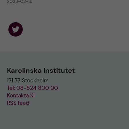
2023-02-16
F
o
l
l
o
w
u
Karolinska Institutet
s
o
171 77 Stockholm
n
T
Tel: 08-524 800 00
w
i
Kontakta KI
t
RSS feed
t
e
r