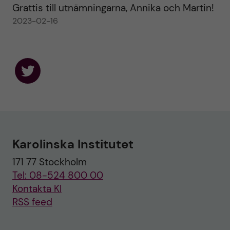
Grattis till utnämningarna, Annika och Martin!
2023-02-16
F
o
l
l
o
w
u
Karolinska Institutet
s
o
171 77 Stockholm
n
T
Tel: 08-524 800 00
w
i
Kontakta KI
t
RSS feed
t
e
r