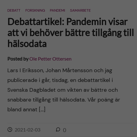
n
r
DEBATT
FORSKNING
PANDEMI
SAMARBETE
n
c
c
Debattartikel: Pandemin visar
u
h
att vi behöver bättre tillgång till
o
f
hälsodata
n
i
Posted by
Ole Petter Ottersen
t
e
Lars I Eriksson, Johan Mårtensson och jag
l
e
publicerade i går, tisdag, en debattartikel i
d
Svenska Dagbladet om vikten av bättre och
n
snabbare tillgång till hälsodata. Vår poäng är
t
bland annat […]
2021-02-03
0