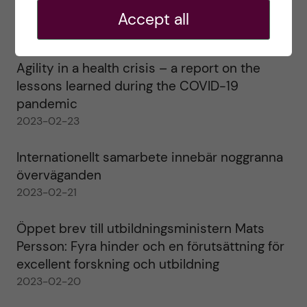
alla!
Accept all
2023-02-28
Agility in a health crisis – a report on the
lessons learned during the COVID-19
pandemic
2023-02-23
Internationellt samarbete innebär noggranna
överväganden
2023-02-21
Öppet brev till utbildningsministern Mats
Persson: Fyra hinder och en förutsättning för
excellent forskning och utbildning
2023-02-20