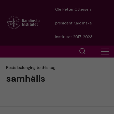
J
Ole Petter Ottersen,
u
president Karolinska
m
Institutet 2017-2023
p
S
S
t
h
h
Posts belonging to this tag
o
o
samhälls
o
w
m
w
s
a
e
m
i
a
e