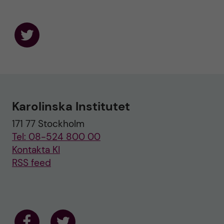
F
o
l
l
o
w
u
Karolinska Institutet
s
o
171 77 Stockholm
n
T
Tel: 08-524 800 00
w
i
Kontakta KI
t
RSS feed
t
e
r