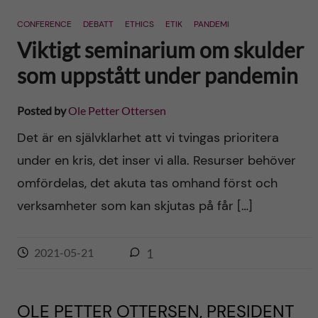
n
r
CONFERENCE
DEBATT
ETHICS
ETIK
PANDEMI
n
c
c
Viktigt seminarium om skulder
u
h
som uppstått under pandemin
o
f
n
Posted by
Ole Petter Ottersen
i
Det är en självklarhet att vi tvingas prioritera
t
e
under en kris, det inser vi alla. Resurser behöver
l
e
omfördelas, det akuta tas omhand först och
d
verksamheter som kan skjutas på får […]
n
t
2021-05-21
1
OLE PETTER OTTERSEN, PRESIDENT