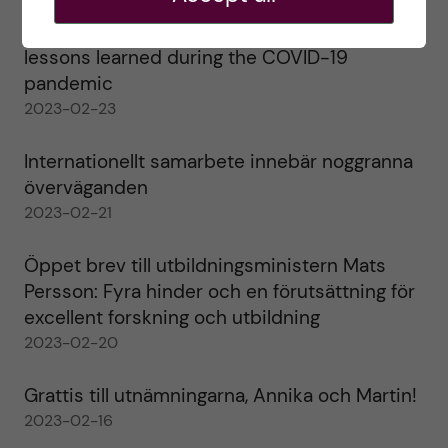
Agility in a health crisis – a report on the
lessons learned during the COVID-19
pandemic
2023-02-23
Internationellt samarbete innebär noggranna
överväganden
2023-02-21
Öppet brev till utbildningsministern Mats
Persson: Fyra hinder och en förutsättning för
excellent forskning och utbildning
2023-02-20
Grattis till utnämningarna, Annika och Martin!
2023-02-16