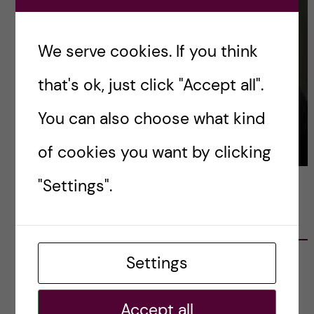
We serve cookies. If you think
that's ok, just click "Accept all".
You can also choose what kind
of cookies you want by clicking
"Settings".
LATEST POSTS
Settings
Ett varmt tack för mig – och ett stort tack till
alla!
2023-02-28
Accept all