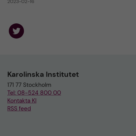
2023-02-16
F
o
l
l
o
w
u
Karolinska Institutet
s
o
171 77 Stockholm
n
T
Tel: 08-524 800 00
w
i
Kontakta KI
t
RSS feed
t
e
r