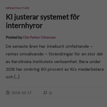
n
r
INFRASTRUCTURE
n
c
c
KI justerar systemet för
u
h
internhyror
o
f
n
Posted by
Ole Petter Ottersen
i
De senaste åren har inneburit omfattande –
t
e
rentav omvälvande – förändringar för en stor del
l
e
av Karolinska Institutets verksamhet. Bara under
d
2018 har omkring 60 procent av KI:s medarbetare
n
och […]
t
2018-10-17
0