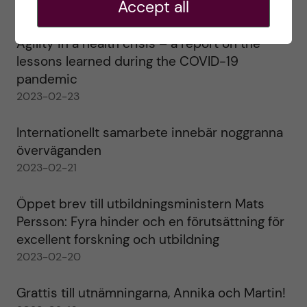
Accept all
2023-02-28
Agility in a health crisis – a report on the
lessons learned during the COVID-19
pandemic
2023-02-23
Internationellt samarbete innebär noggranna
överväganden
2023-02-21
Öppet brev till utbildningsministern Mats
Persson: Fyra hinder och en förutsättning för
excellent forskning och utbildning
2023-02-20
Grattis till utnämningarna, Annika och Martin!