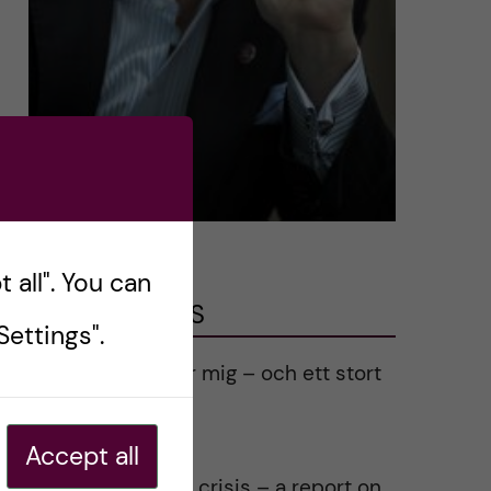
 all". You can
LATEST POSTS
ettings".
Ett varmt tack för mig – och ett stort
tack till alla!
2023-02-28
Accept all
Agility in a health crisis – a report on