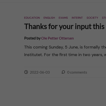
n
EDUCATION
ENGLISH
EXAMS
INTERNT
SOCIETY
ST
c
Thanks for your input this
o
Posted by
Ole Petter Ottersen
n
This coming Sunday, 5 June, is formally th
Institutet. For the first time in two years,
t
e
2022-06-03
0
comments
n
t