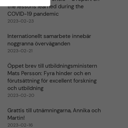
the lessons learned during the
COVID-19 pandemic
2023-02-23
Internationellt samarbete innebär
noggranna överväganden
2023-02-21
Öppet brev till utbildningsministern
Mats Persson: Fyra hinder och en
förutsättning för excellent forskning
och utbildning
2023-02-20
Grattis till utnämningarna, Annika och
Martin!
2023-02-16