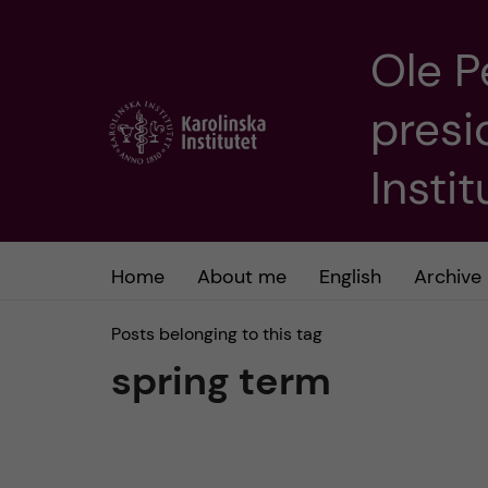
Ole P
J
presi
u
m
Insti
p
t
Home
About me
English
Archive
o
Posts belonging to this tag
spring term
m
a
i