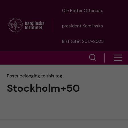
J
Ole Petter Ottersen,
u
president Karolinska
m
Institutet 2017-2023
p
S
S
t
h
h
Posts belonging to this tag
o
o
Stockholm+50
o
w
m
w
s
a
e
m
i
a
e