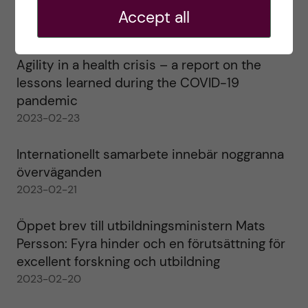
alla!
Accept all
2023-02-28
Agility in a health crisis – a report on the
lessons learned during the COVID-19
pandemic
2023-02-23
Internationellt samarbete innebär noggranna
överväganden
2023-02-21
Öppet brev till utbildningsministern Mats
Persson: Fyra hinder och en förutsättning för
excellent forskning och utbildning
2023-02-20