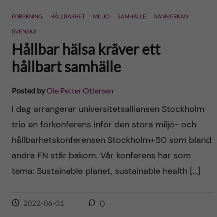
n
r
FORSKNING
HÅLLBARHET
MILJÖ
SAMHÄLLE
SAMVERKAN
n
c
c
SVENSKA
u
h
Hållbar hälsa kräver ett
o
f
hållbart samhälle
n
i
Posted by
Ole Petter Ottersen
t
e
I dag arrangerar universitetsalliansen Stockholm
l
e
trio en förkonferens inför den stora miljö- och
d
hållbarhetskonferensen Stockholm+50 som bland
n
andra FN står bakom. Vår konferens har som
t
tema: Sustainable planet, sustainable health […]
2022-06-01
0