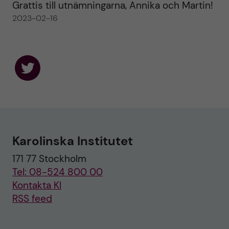
Grattis till utnämningarna, Annika och Martin!
2023-02-16
F
o
l
l
o
w
u
Karolinska Institutet
s
o
171 77 Stockholm
n
T
Tel: 08-524 800 00
w
i
Kontakta KI
t
RSS feed
t
e
r