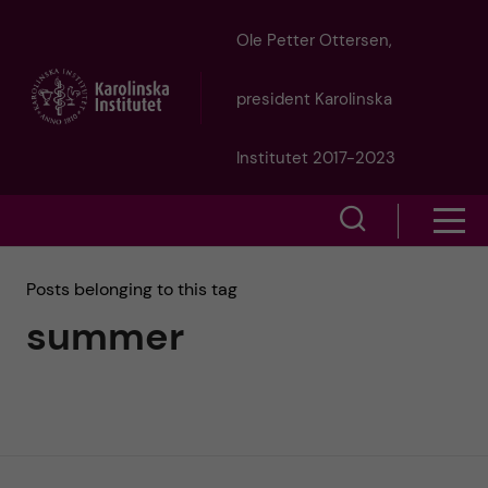
J
Ole Petter Ottersen,
u
president Karolinska
m
Institutet 2017-2023
p
S
S
t
h
h
Posts belonging to this tag
o
o
summer
o
w
m
w
s
a
e
m
i
a
e