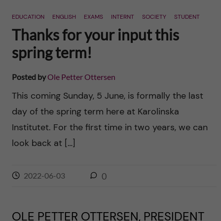
n
r
EDUCATION
ENGLISH
EXAMS
INTERNT
SOCIETY
STUDENT
n
c
c
Thanks for your input this
u
h
spring term!
o
f
n
Posted by
Ole Petter Ottersen
i
This coming Sunday, 5 June, is formally the last
t
e
day of the spring term here at Karolinska
l
e
Institutet. For the first time in two years, we can
d
look back at […]
n
t
2022-06-03
0
OLE PETTER OTTERSEN, PRESIDENT