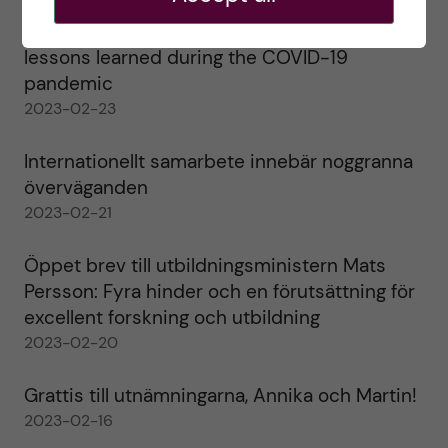
Agility in a health crisis – a report on the
lessons learned during the COVID-19
pandemic
2023-02-23
Internationellt samarbete innebär noggranna
överväganden
2023-02-21
Öppet brev till utbildningsministern Mats
Persson: Fyra hinder och en förutsättning för
excellent forskning och utbildning
2023-02-20
Grattis till utnämningarna, Annika och Martin!
2023-02-16