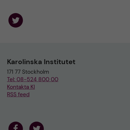
F
o
l
l
o
w
u
Karolinska Institutet
s
o
171 77 Stockholm
n
T
Tel: 08-524 800 00
w
i
Kontakta KI
t
RSS feed
t
e
r