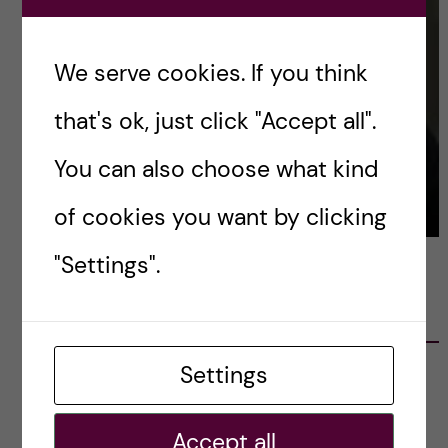
We serve cookies. If you think
that's ok, just click "Accept all".
You can also choose what kind
of cookies you want by clicking
"Settings".
LATEST POSTS
Settings
Ett varmt tack för mig – och ett stort tack till
alla!
2023-02-28
Accept all