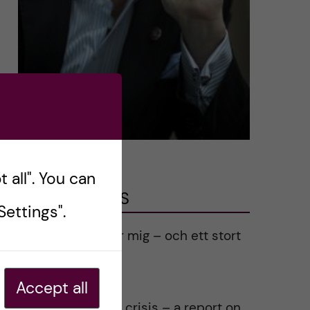
 all". You can
LATEST POSTS
ettings".
Ett varmt tack för mig – och ett stort
tack till alla!
2023-02-28
Accept all
Agility in a health crisis – a report on