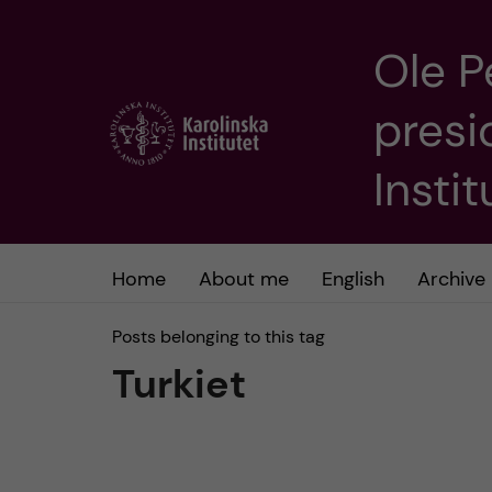
Ole P
J
presi
u
m
Insti
p
t
Home
About me
English
Archive
o
Posts belonging to this tag
Turkiet
m
a
i