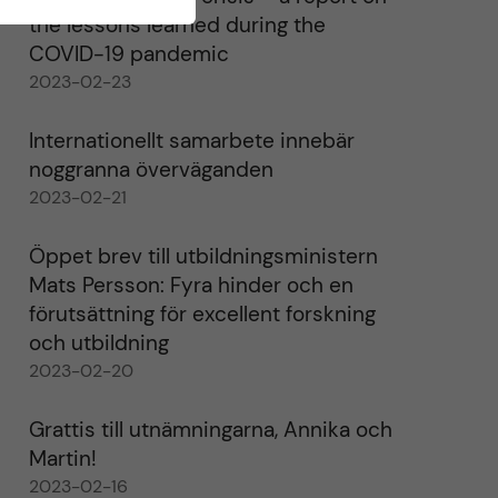
the lessons learned during the
COVID-19 pandemic
2023-02-23
Internationellt samarbete innebär
noggranna överväganden
2023-02-21
Öppet brev till utbildningsministern
Mats Persson: Fyra hinder och en
förutsättning för excellent forskning
och utbildning
2023-02-20
Grattis till utnämningarna, Annika och
Martin!
2023-02-16