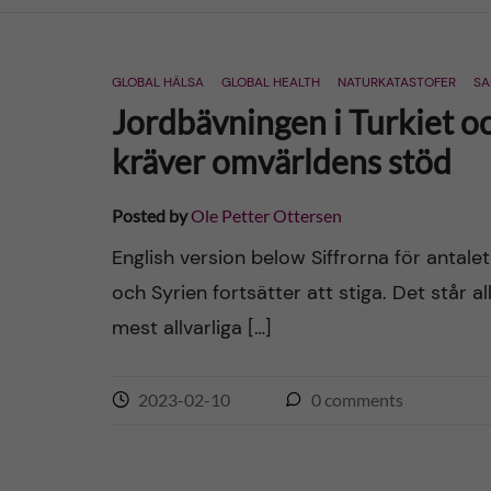
n
GLOBAL HÄLSA
GLOBAL HEALTH
NATURKATASTOFER
SA
c
Jordbävningen i Turkiet oc
o
kräver omvärldens stöd
n
Posted by
Ole Petter Ottersen
t
English version below Siffrorna för antale
och Syrien fortsätter att stiga. Det står a
e
mest allvarliga […]
n
2023-02-10
0
comments
t