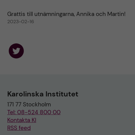
Grattis till utnämningarna, Annika och Martin!
2023-02-16
F
o
l
l
o
w
u
Karolinska Institutet
s
o
171 77 Stockholm
n
T
Tel: 08-524 800 00
w
i
Kontakta KI
t
RSS feed
t
e