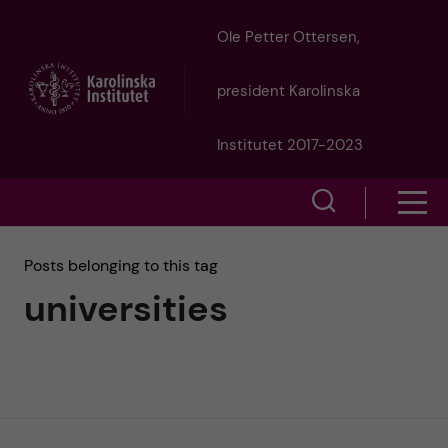
J
Ole Petter Ottersen,
u
president Karolinska
m
Institutet 2017-2023
p
S
S
t
h
h
Posts belonging to this tag
o
o
universities
o
w
m
w
s
a
e
m
i
a
e