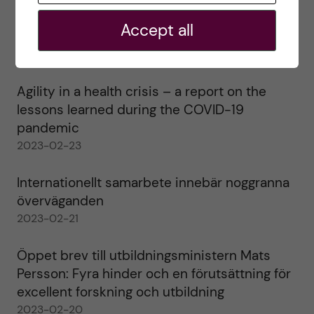
Ett varmt tack för mig – och ett stort tack till
Accept all
alla!
2023-02-28
Agility in a health crisis – a report on the
lessons learned during the COVID-19
pandemic
2023-02-23
Internationellt samarbete innebär noggranna
överväganden
2023-02-21
Öppet brev till utbildningsministern Mats
Persson: Fyra hinder och en förutsättning för
excellent forskning och utbildning
2023-02-20