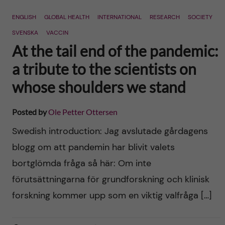
n
r
ENGLISH
GLOBAL HEALTH
INTERNATIONAL
RESEARCH
SOCIETY
n
c
c
SVENSKA
VACCIN
u
h
At the tail end of the pandemic:
o
f
a tribute to the scientists on
n
whose shoulders we stand
i
t
e
Posted by
Ole Petter Ottersen
l
e
Swedish introduction: Jag avslutade gårdagens
d
blogg om att pandemin har blivit valets
n
bortglömda fråga så här: Om inte
t
förutsättningarna för grundforskning och klinisk
forskning kommer upp som en viktig valfråga […]