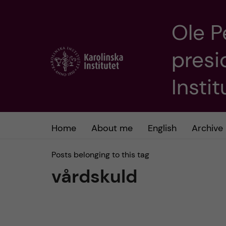
Ole P
J
presi
u
m
Insti
p
t
Home
About me
English
Archive
o
Posts belonging to this tag
vårdskuld
m
a
i