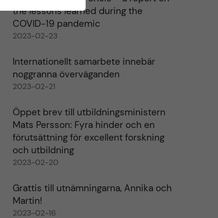
the lessons learned during the
COVID-19 pandemic
2023-02-23
Internationellt samarbete innebär
noggranna överväganden
2023-02-21
Öppet brev till utbildningsministern
Mats Persson: Fyra hinder och en
förutsättning för excellent forskning
och utbildning
2023-02-20
Grattis till utnämningarna, Annika och
Martin!
2023-02-16