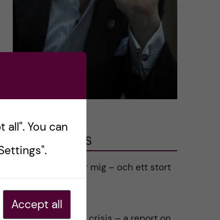
 all". You can
LATEST POSTS
ettings".
Ett varmt tack för mig – och ett stort
tack till alla!
2023-02-28
Accept all
Agility in a health crisis – a report on