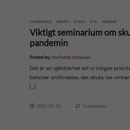
n
CONFERENCE
DEBATT
ETHICS
ETIK
PANDEMI
c
Viktigt seminarium om sk
o
pandemin
n
Posted by
Ole Petter Ottersen
t
Det är en självklarhet att vi tvingas priorit
behöver omfördelas, det akuta tas omhan
e
[…]
n
2021-05-21
1
comments
t