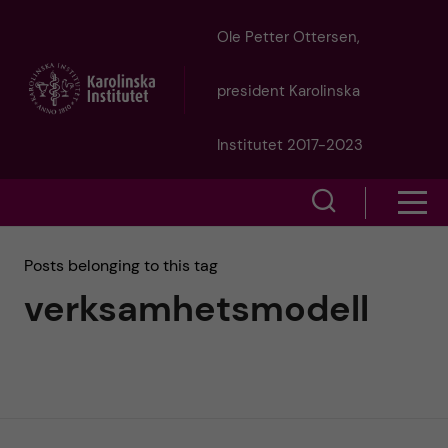
J
Ole Petter Ottersen,
u
president Karolinska
m
Institutet 2017-2023
p
S
S
t
h
h
Posts belonging to this tag
o
o
verksamhetsmodell
o
w
m
w
s
a
e
m
i
a
e