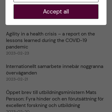
Ett varmt tack för mig – och ett stort tack till
Accept all
alla!
2023-02-28
Agility in a health crisis – a report on the
lessons learned during the COVID-19
pandemic
2023-02-23
Internationellt samarbete innebär noggranna
överväganden
2023-02-21
Öppet brev till utbildningsministern Mats
Persson: Fyra hinder och en förutsättning för
excellent forskning och utbildning
2023-02-20