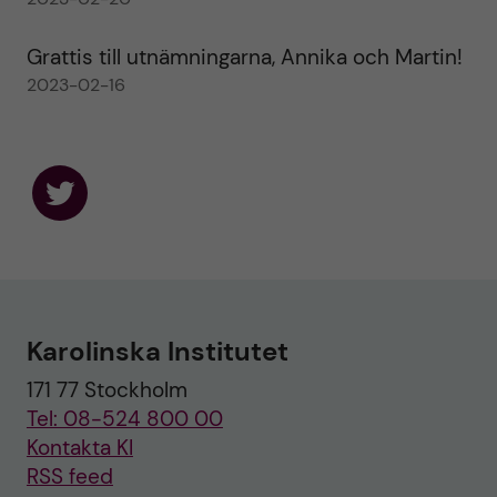
Grattis till utnämningarna, Annika och Martin!
2023-02-16
F
o
l
l
o
w
u
Karolinska Institutet
s
o
171 77 Stockholm
n
T
Tel: 08-524 800 00
w
i
Kontakta KI
t
RSS feed
t
e