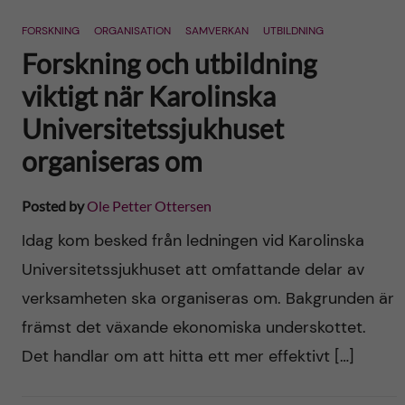
n
r
FORSKNING
ORGANISATION
SAMVERKAN
UTBILDNING
n
c
c
Forskning och utbildning
u
h
viktigt när Karolinska
o
f
Universitetssjukhuset
n
i
organiseras om
t
e
Posted by
Ole Petter Ottersen
l
e
Idag kom besked från ledningen vid Karolinska
d
Universitetssjukhuset att omfattande delar av
n
verksamheten ska organiseras om. Bakgrunden är
t
främst det växande ekonomiska underskottet.
Det handlar om att hitta ett mer effektivt […]