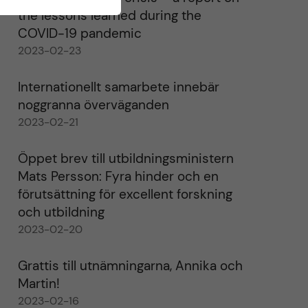
the lessons learned during the
COVID-19 pandemic
2023-02-23
Internationellt samarbete innebär
noggranna överväganden
2023-02-21
Öppet brev till utbildningsministern
Mats Persson: Fyra hinder och en
förutsättning för excellent forskning
och utbildning
2023-02-20
Grattis till utnämningarna, Annika och
Martin!
2023-02-16