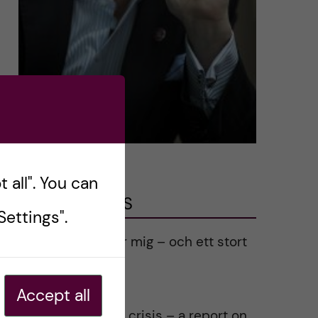
 all". You can
LATEST POSTS
ettings".
Ett varmt tack för mig – och ett stort
tack till alla!
2023-02-28
Accept all
Agility in a health crisis – a report on