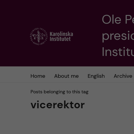
Ole P
J
presi
u
m
Insti
p
t
Home
About me
English
Archive
o
Posts belonging to this tag
vicerektor
m
a
i