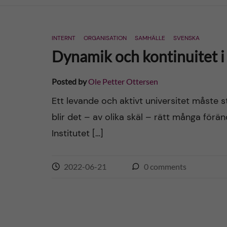
n
INTERNT
ORGANISATION
SAMHÄLLE
SVENSKA
c
Dynamik och kontinuitet i 
o
Posted by
Ole Petter Ottersen
n
Ett levande och aktivt universitet måste s
blir det – av olika skäl – rätt många förän
t
Institutet […]
e
n
2022-06-21
0
comments
t