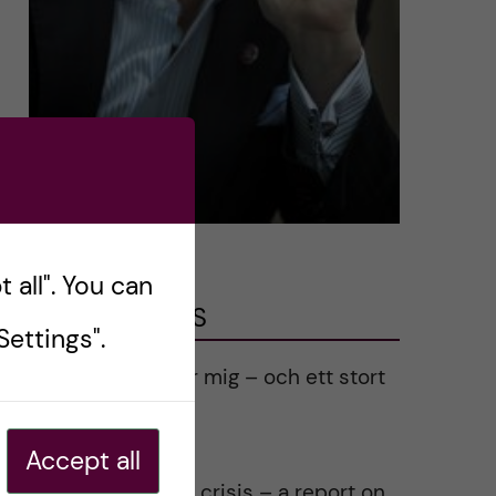
 all". You can
LATEST POSTS
ettings".
Ett varmt tack för mig – och ett stort
tack till alla!
2023-02-28
Accept all
Agility in a health crisis – a report on