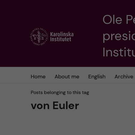
Ole P
J
presi
u
m
Insti
p
t
Home
About me
English
Archive
o
Posts belonging to this tag
von Euler
m
a
i